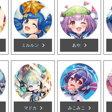
ミルルン
あや
マドカ
みこみこ