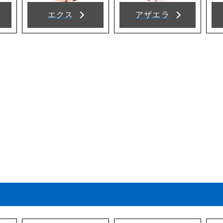
エクス
アザエラ