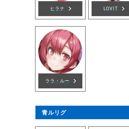
ヒラナ
LOVIT
ララ・ルー
青ルリグ