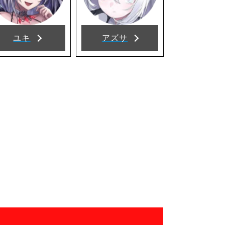
ユキ
アズサ