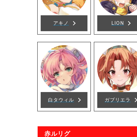
アキノ
LION
白タウィル
ガブリエラ
赤ルリグ