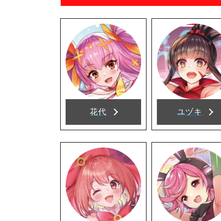
花代
ユヅキ