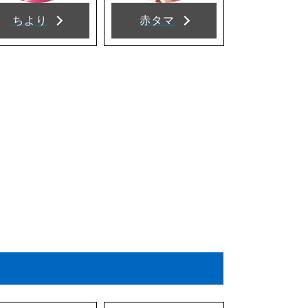
ちより
赤タマ