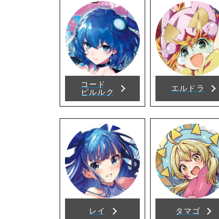
コード
エルドラ
ピルルク
レイ
タマゴ