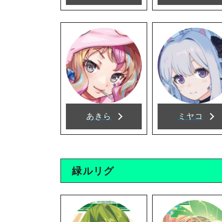
あきら
ミヤコ
緑ルリグ