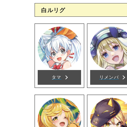
白ルリグ
タマ
リメンバ