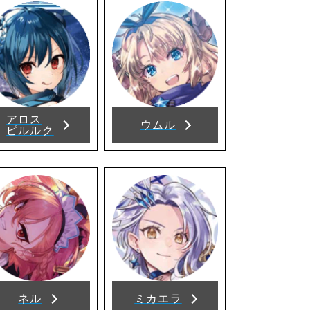
アロス
ウムル
ピルルク
ネル
ミカエラ