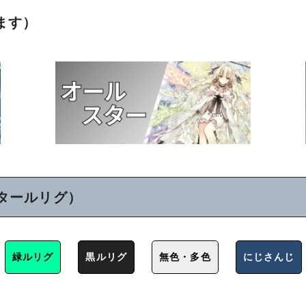
ます）
タールリグ）
緑ルリグ
黒ルリグ
無色・多色
にじさんじ