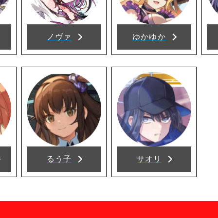
ノヴァ
ゆかゆか
るう子
サオリ