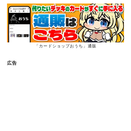
ペ
ー
ー
ジ
ジ
送
り
「カードショップおうち」通販
広告