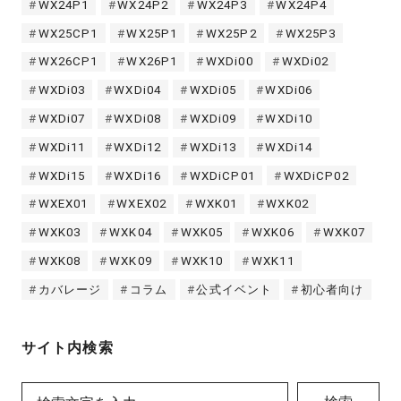
WX24P1
WX24P2
WX24P3
WX24P4
WX25CP1
WX25P1
WX25P2
WX25P3
WX26CP1
WX26P1
WXDi00
WXDi02
WXDi03
WXDi04
WXDi05
WXDi06
WXDi07
WXDi08
WXDi09
WXDi10
WXDi11
WXDi12
WXDi13
WXDi14
WXDi15
WXDi16
WXDiCP01
WXDiCP02
WXEX01
WXEX02
WXK01
WXK02
WXK03
WXK04
WXK05
WXK06
WXK07
WXK08
WXK09
WXK10
WXK11
カバレージ
コラム
公式イベント
初心者向け
サイト内検索