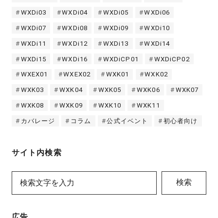
WXDi03
WXDi04
WXDi05
WXDi06
WXDi07
WXDi08
WXDi09
WXDi10
WXDi11
WXDi12
WXDi13
WXDi14
WXDi15
WXDi16
WXDiCP01
WXDiCP02
WXEX01
WXEX02
WXK01
WXK02
WXK03
WXK04
WXK05
WXK06
WXK07
WXK08
WXK09
WXK10
WXK11
カバレージ
コラム
公式イベント
初心者向け
サイト内検索
検索
広告