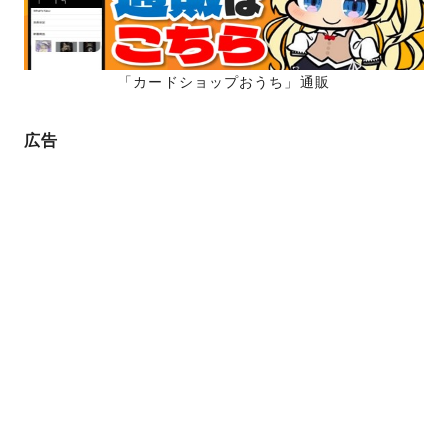
ジ
送
り
「カードショップおうち」通販
広告