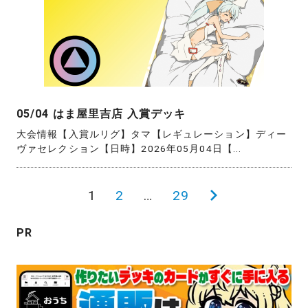
05/04 はま屋里吉店 入賞デッキ
大会情報【入賞ルリグ】タマ【レギュレーション】ディー
ヴァセレクション【日時】2026年05月04日【...
投
1
2
…
29
次
稿
の
PR
の
ペ
ペ
ー
ー
ジ