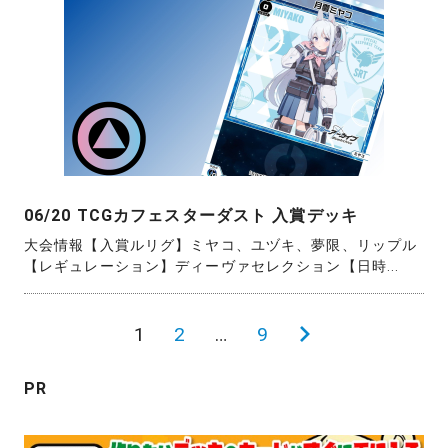
06/20 TCGカフェスターダスト 入賞デッキ
大会情報【入賞ルリグ】ミヤコ、ユヅキ、夢限、リップル
【レギュレーション】ディーヴァセレクション【日時...
投
1
2
…
9
次
稿
の
PR
の
ペ
ペ
ー