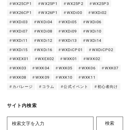
WX25CP1
WX25P1
WX25P2
WX25P3
WX26CP1
WX26P1
WXDi00
WXDi02
WXDi03
WXDi04
WXDi05
WXDi06
WXDi07
WXDi08
WXDi09
WXDi10
WXDi11
WXDi12
WXDi13
WXDi14
WXDi15
WXDi16
WXDiCP01
WXDiCP02
WXEX01
WXEX02
WXK01
WXK02
WXK03
WXK04
WXK05
WXK06
WXK07
WXK08
WXK09
WXK10
WXK11
カバレージ
コラム
公式イベント
初心者向け
サイト内検索
検索