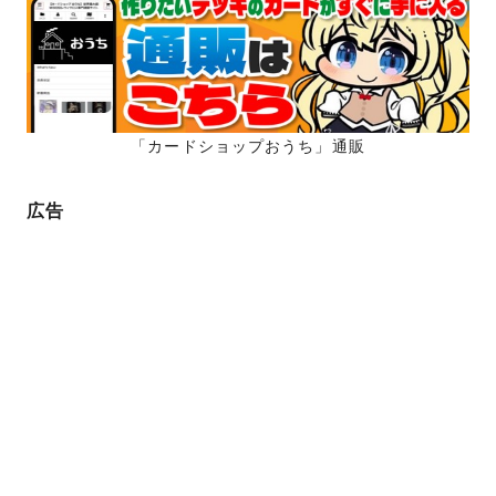
ー
ジ
ジ
送
り
「カードショップおうち」通販
広告