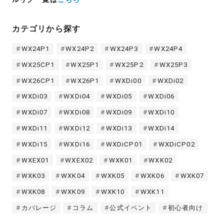
カテゴリから探す
WX24P1
WX24P2
WX24P3
WX24P4
WX25CP1
WX25P1
WX25P2
WX25P3
WX26CP1
WX26P1
WXDi00
WXDi02
WXDi03
WXDi04
WXDi05
WXDi06
WXDi07
WXDi08
WXDi09
WXDi10
WXDi11
WXDi12
WXDi13
WXDi14
WXDi15
WXDi16
WXDiCP01
WXDiCP02
WXEX01
WXEX02
WXK01
WXK02
WXK03
WXK04
WXK05
WXK06
WXK07
WXK08
WXK09
WXK10
WXK11
カバレージ
コラム
公式イベント
初心者向け