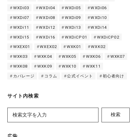
WXDi03
WXDi04
WXDi05
WXDi06
WXDi07
WXDi08
WXDi09
WXDi10
WXDi11
WXDi12
WXDi13
WXDi14
WXDi15
WXDi16
WXDiCP01
WXDiCP02
WXEX01
WXEX02
WXK01
WXK02
WXK03
WXK04
WXK05
WXK06
WXK07
WXK08
WXK09
WXK10
WXK11
カバレージ
コラム
公式イベント
初心者向け
サイト内検索
検索
広告