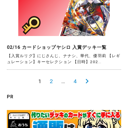
02/16 カードショップヤシロ 入賞デッキ一覧
【入賞ルリグ】にじさんじ、ナナシ、華代、優羽莉 【レギ
ュレーション】キーセレクション 【日時】202...
投
1
2
…
4
次
稿
の
PR
の
ペ
ペ
ー
ー
ジ