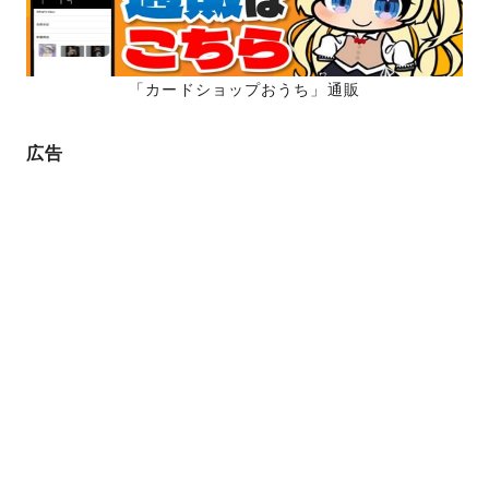
ジ
送
り
「カードショップおうち」通販
広告