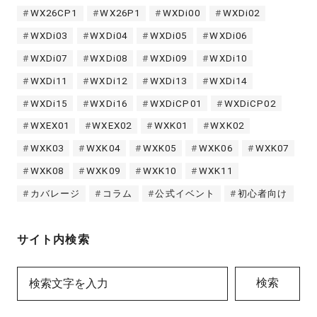
WX26CP1
WX26P1
WXDi00
WXDi02
WXDi03
WXDi04
WXDi05
WXDi06
WXDi07
WXDi08
WXDi09
WXDi10
WXDi11
WXDi12
WXDi13
WXDi14
WXDi15
WXDi16
WXDiCP01
WXDiCP02
WXEX01
WXEX02
WXK01
WXK02
WXK03
WXK04
WXK05
WXK06
WXK07
WXK08
WXK09
WXK10
WXK11
カバレージ
コラム
公式イベント
初心者向け
サイト内検索
検索