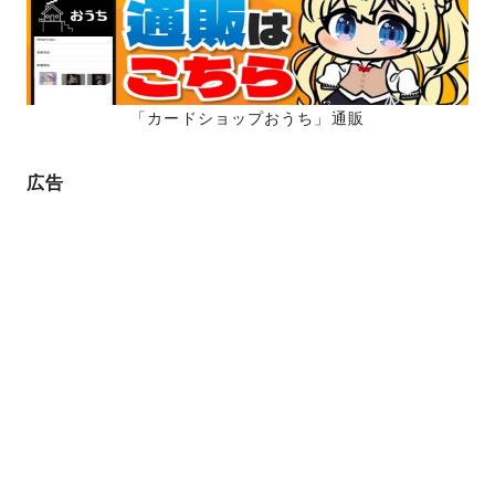
ジ
送
り
「カードショップおうち」通販
広告