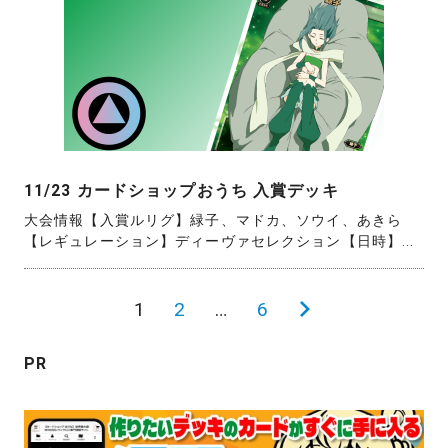
11/23 カードショップおうち 入賞デッキ
大会情報【入賞ルリグ】緑子、マドカ、ソウイ、あきら
【レギュレーション】ディーヴァセレクション【日時】...
投
1
2
…
6
次
稿
の
PR
の
ペ
ペ
ー
ー
ジ