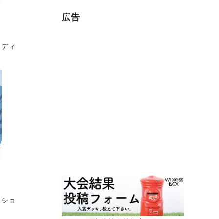
広告
】ディ
ーショ