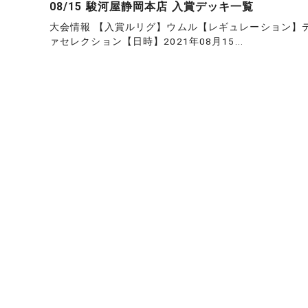
08/15 駿河屋静岡本店 入賞デッキ一覧
大会情報 【入賞ルリグ】ウムル【レギュレーション】
ァセレクション【日時】2021年08月15...
投
稿
の
ペ
ー
ジ
送
り