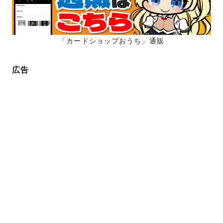
ジ
送
り
「カードショップおうち」通販
広告