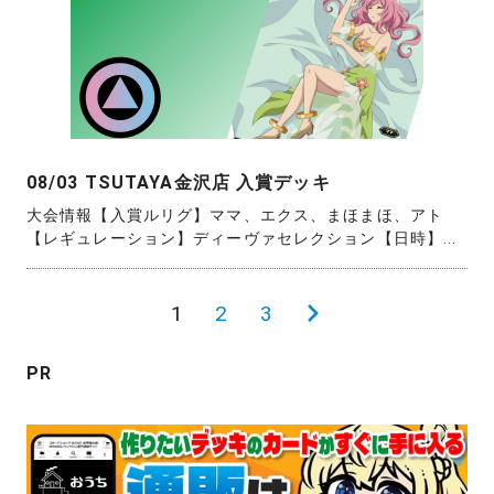
08/03 TSUTAYA金沢店 入賞デッキ
大会情報【入賞ルリグ】ママ、エクス、まほまほ、アト
【レギュレーション】ディーヴァセレクション【日時】...
投
1
2
3
次
稿
の
PR
の
ペ
ペ
ー
ー
ジ