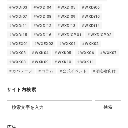
WXDi03
WXDi04
WXDi05
WXDi06
WXDi07
WXDi08
WXDi09
WXDi10
WXDi11
WXDi12
WXDi13
WXDi14
WXDi15
WXDi16
WXDiCP01
WXDiCP02
WXEX01
WXEX02
WXK01
WXK02
WXK03
WXK04
WXK05
WXK06
WXK07
WXK08
WXK09
WXK10
WXK11
カバレージ
コラム
公式イベント
初心者向け
サイト内検索
検索
広告