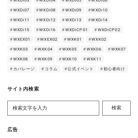
WXDi03
WXDi04
WXDi05
WXDi06
WXDi07
WXDi08
WXDi09
WXDi10
WXDi11
WXDi12
WXDi13
WXDi14
WXDi15
WXDi16
WXDiCP01
WXDiCP02
WXEX01
WXEX02
WXK01
WXK02
WXK03
WXK04
WXK05
WXK06
WXK07
WXK08
WXK09
WXK10
WXK11
カバレージ
コラム
公式イベント
初心者向け
サイト内検索
検索
広告