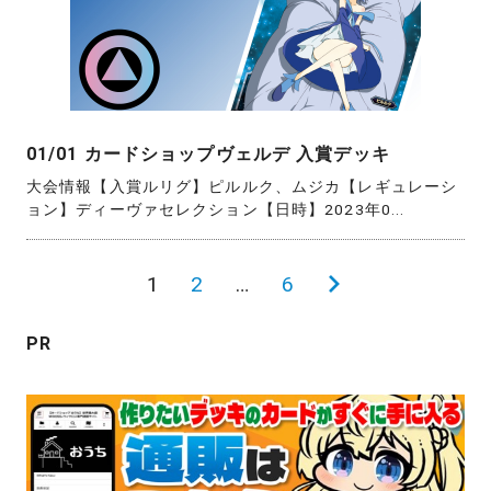
01/01 カードショップヴェルデ 入賞デッキ
大会情報【入賞ルリグ】ピルルク、ムジカ【レギュレーシ
ョン】ディーヴァセレクション【日時】2023年0...
投
1
2
…
6
次
稿
の
PR
の
ペ
ペ
ー
ー
ジ
ジ