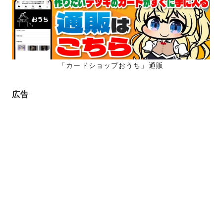
ー
ジ
ジ
送
り
「カードショップおうち」通販
広告