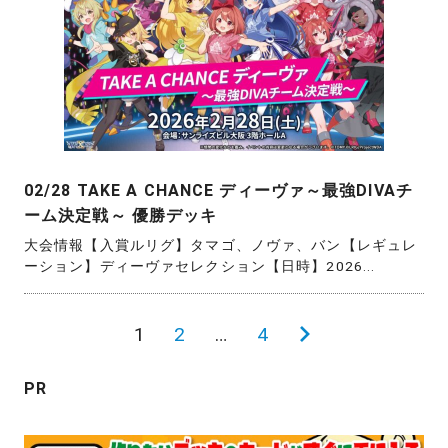
02/28 TAKE A CHANCE ディーヴァ～最強DIVAチ
ーム決定戦～ 優勝デッキ
大会情報【入賞ルリグ】タマゴ、ノヴァ、バン【レギュレ
ーション】ディーヴァセレクション【日時】2026...
投
1
2
…
4
次
稿
の
PR
の
ペ
ペ
ー