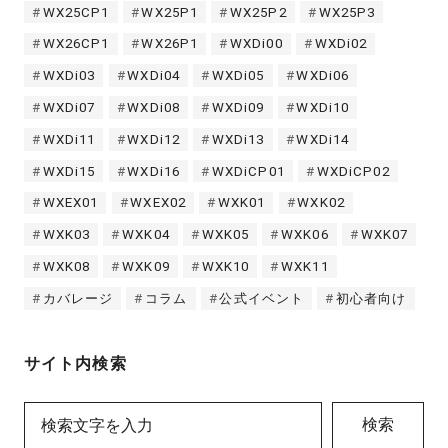
WX25CP1
WX25P1
WX25P2
WX25P3
WX26CP1
WX26P1
WXDi00
WXDi02
WXDi03
WXDi04
WXDi05
WXDi06
WXDi07
WXDi08
WXDi09
WXDi10
WXDi11
WXDi12
WXDi13
WXDi14
WXDi15
WXDi16
WXDiCP01
WXDiCP02
WXEX01
WXEX02
WXK01
WXK02
WXK03
WXK04
WXK05
WXK06
WXK07
WXK08
WXK09
WXK10
WXK11
カバレージ
コラム
公式イベント
初心者向け
サイト内検索
検索