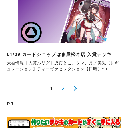
01/29 カードショップはま屋松本店 入賞デッキ
大会情報【入賞ルリグ】戌亥とこ、タマ、月ノ美兎【レギ
ュレーション】ディーヴァセレクション【日時】20...
投
1
2
次
稿
の
PR
の
ペ
ペ
ー
ー
ジ