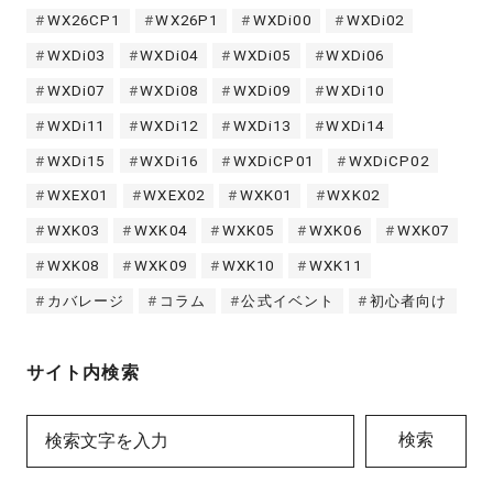
WX26CP1
WX26P1
WXDi00
WXDi02
WXDi03
WXDi04
WXDi05
WXDi06
WXDi07
WXDi08
WXDi09
WXDi10
WXDi11
WXDi12
WXDi13
WXDi14
WXDi15
WXDi16
WXDiCP01
WXDiCP02
WXEX01
WXEX02
WXK01
WXK02
WXK03
WXK04
WXK05
WXK06
WXK07
WXK08
WXK09
WXK10
WXK11
カバレージ
コラム
公式イベント
初心者向け
サイト内検索
検索