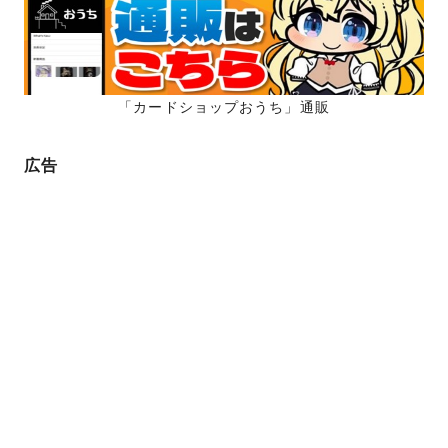
ジ
送
り
「カードショップおうち」通販
広告