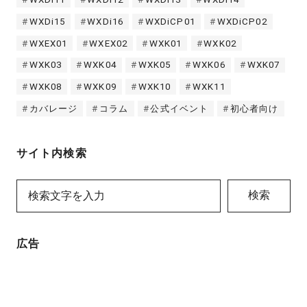
WXDi15
WXDi16
WXDiCP01
WXDiCP02
WXEX01
WXEX02
WXK01
WXK02
WXK03
WXK04
WXK05
WXK06
WXK07
WXK08
WXK09
WXK10
WXK11
カバレージ
コラム
公式イベント
初心者向け
サイト内検索
検索
広告