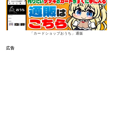
ー
ジ
ジ
送
り
「カードショップおうち」通販
広告