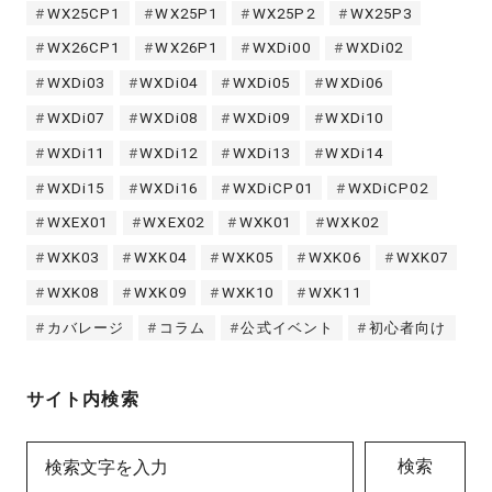
WX25CP1
WX25P1
WX25P2
WX25P3
WX26CP1
WX26P1
WXDi00
WXDi02
WXDi03
WXDi04
WXDi05
WXDi06
WXDi07
WXDi08
WXDi09
WXDi10
WXDi11
WXDi12
WXDi13
WXDi14
WXDi15
WXDi16
WXDiCP01
WXDiCP02
WXEX01
WXEX02
WXK01
WXK02
WXK03
WXK04
WXK05
WXK06
WXK07
WXK08
WXK09
WXK10
WXK11
カバレージ
コラム
公式イベント
初心者向け
サイト内検索
検索