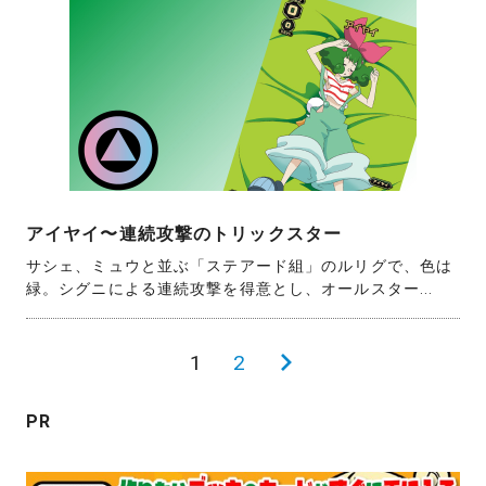
アイヤイ〜連続攻撃のトリックスター
サシェ、ミュウと並ぶ「ステアード組」のルリグで、色は
緑。シグニによる連続攻撃を得意とし、オールスター...
投
1
2
次
稿
の
PR
の
ペ
ペ
ー