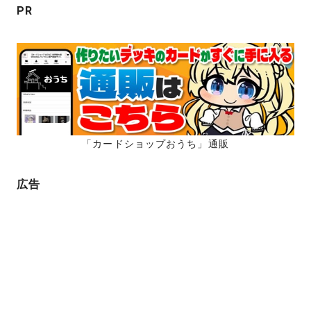
PR
の
ペ
ペ
ー
ー
ジ
ジ
送
り
「カードショップおうち」通販
広告