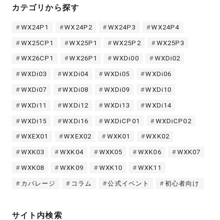
カテゴリから探す
WX24P1
WX24P2
WX24P3
WX24P4
WX25CP1
WX25P1
WX25P2
WX25P3
WX26CP1
WX26P1
WXDi00
WXDi02
WXDi03
WXDi04
WXDi05
WXDi06
WXDi07
WXDi08
WXDi09
WXDi10
WXDi11
WXDi12
WXDi13
WXDi14
WXDi15
WXDi16
WXDiCP01
WXDiCP02
WXEX01
WXEX02
WXK01
WXK02
WXK03
WXK04
WXK05
WXK06
WXK07
WXK08
WXK09
WXK10
WXK11
カバレージ
コラム
公式イベント
初心者向け
サイト内検索