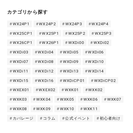
カテゴリから探す
WX24P1
WX24P2
WX24P3
WX24P4
WX25CP1
WX25P1
WX25P2
WX25P3
WX26CP1
WX26P1
WXDi00
WXDi02
WXDi03
WXDi04
WXDi05
WXDi06
WXDi07
WXDi08
WXDi09
WXDi10
WXDi11
WXDi12
WXDi13
WXDi14
WXDi15
WXDi16
WXDiCP01
WXDiCP02
WXEX01
WXEX02
WXK01
WXK02
WXK03
WXK04
WXK05
WXK06
WXK07
WXK08
WXK09
WXK10
WXK11
カバレージ
コラム
公式イベント
初心者向け