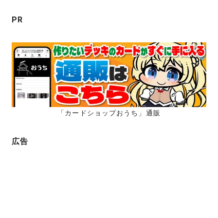
稿
の
PR
の
ペ
ペ
ー
ー
ジ
ジ
送
り
「カードショップおうち」通販
広告