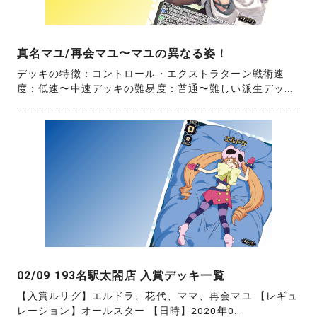
真名マユ/再会マユ〜マユの異なる姿！
デッキの特徴：コントロール・エクストラターン戦術速
度：低速〜中速デッキの難易度：普通〜難しい派生デッ...
02/09 193名駅太閤店 入賞デッキ一覧
【入賞ルリグ】エルドラ、花代、ママ、再会マユ 【レギュ
レーション】オールスター 【日時】2020年0...