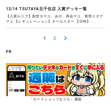
12/14 TSUTAYA北千住店 入賞デッキ一覧
【入賞ルリグ】創世タマユ、あや、再会マユ、創世イオナ
マユ 【レギュレーション】オールスター 【日時】...
投
1
2
次
稿
の
PR
の
ペ
ペ
ー
ー
ジ
ジ
送
り
「カードショップおうち」通販