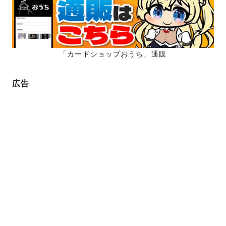
ジ
送
り
「カードショップおうち」通販
広告