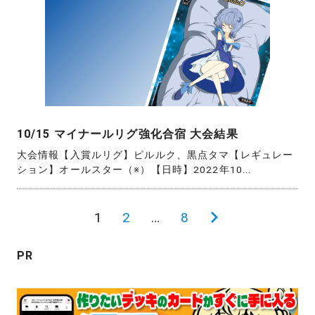
10/15 マイナールリグ強化合宿 大会結果
大会情報【入賞ルリグ】ピルルク、黒点タマ【レギュレー
ション】オールスター（※）【日時】2022年10...
投
1
2
…
8
次
稿
の
PR
の
ペ
ペ
ー
ー
ジ