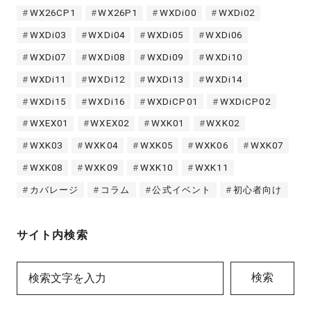
WX26CP1
WX26P1
WXDi00
WXDi02
WXDi03
WXDi04
WXDi05
WXDi06
WXDi07
WXDi08
WXDi09
WXDi10
WXDi11
WXDi12
WXDi13
WXDi14
WXDi15
WXDi16
WXDiCP01
WXDiCP02
WXEX01
WXEX02
WXK01
WXK02
WXK03
WXK04
WXK05
WXK06
WXK07
WXK08
WXK09
WXK10
WXK11
カバレージ
コラム
公式イベント
初心者向け
サイト内検索
検索