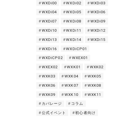
WXDi00
WXDi02
WXDi03
WXDi04
WXDi05
WXDi06
WXDi07
WXDi08
WXDi09
WXDi10
WXDi11
WXDi12
WXDi13
WXDi14
WXDi15
WXDi16
WXDiCP01
WXDiCP02
WXEX01
WXEX02
WXK01
WXK02
WXK03
WXK04
WXK05
WXK06
WXK07
WXK08
WXK09
WXK10
WXK11
カバレージ
コラム
公式イベント
初心者向け