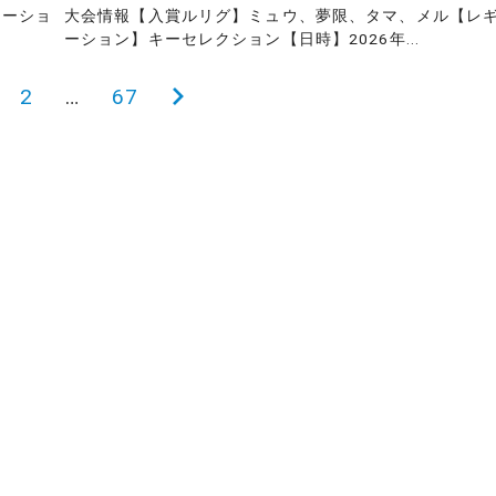
レーショ
大会情報【入賞ルリグ】ミュウ、夢限、タマ、メル【レ
ーション】キーセレクション【日時】2026年...
2
…
67
次
の
ペ
ー
ジ