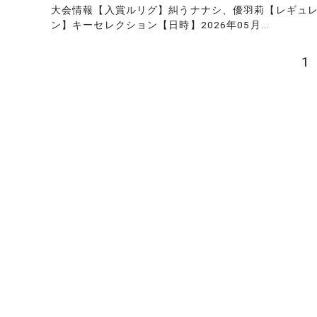
大会情報【入賞ルリグ】糾うナナシ、優羽莉【レギュ
ン】キーセレクション【日時】2026年05月...
投
1
稿
の
ペ
ー
ジ
送
り