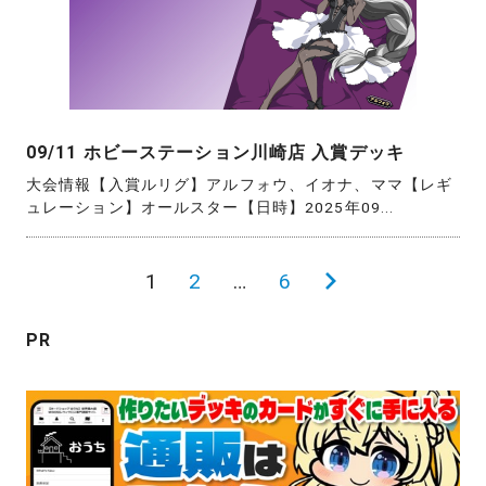
09/11 ホビーステーション川崎店 入賞デッキ
大会情報【入賞ルリグ】アルフォウ、イオナ、ママ【レギ
ュレーション】オールスター【日時】2025年09...
投
1
2
…
6
次
稿
の
PR
の
ペ
ペ
ー
ー
ジ
ジ