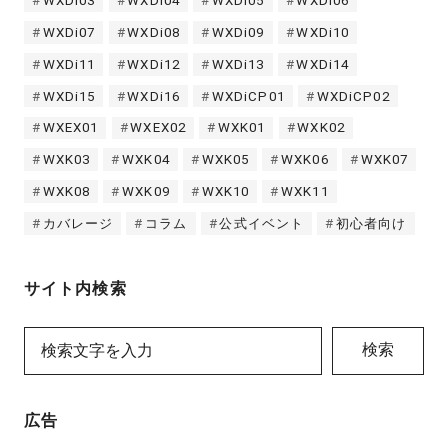
WXDi03
WXDi04
WXDi05
WXDi06
WXDi07
WXDi08
WXDi09
WXDi10
WXDi11
WXDi12
WXDi13
WXDi14
WXDi15
WXDi16
WXDiCP01
WXDiCP02
WXEX01
WXEX02
WXK01
WXK02
WXK03
WXK04
WXK05
WXK06
WXK07
WXK08
WXK09
WXK10
WXK11
カバレージ
コラム
公式イベント
初心者向け
サイト内検索
検索
広告