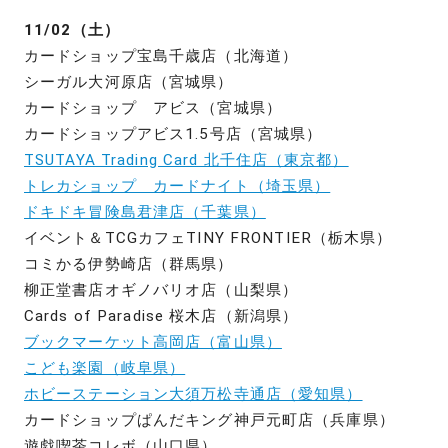
11/02（土）
カードショップ宝島千歳店（北海道）
シーガル大河原店（宮城県）
カードショップ アビス（宮城県）
カードショップアビス1.5号店（宮城県）
TSUTAYA Trading Card 北千住店（東京都）
トレカショップ カードナイト（埼玉県）
ドキドキ冒険島君津店（千葉県）
イベント＆TCGカフェTINY FRONTIER（栃木県）
コミかる伊勢崎店（群馬県）
柳正堂書店オギノバリオ店（山梨県）
Cards of Paradise 桜木店（新潟県）
ブックマーケット高岡店（富山県）
こども楽園（岐阜県）
ホビーステーション大須万松寺通店（愛知県）
カードショップぱんだキング神戸元町店（兵庫県）
遊戯喫茶コレボ（山口県）