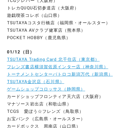
TCGクレバー（大阪府）
トレカQUQU石切参道店（大阪府）
遊戯喫茶コレボ（山口県）
TSUTAYAコスタ行橋店（福岡県・オールスター）
TSUTAYA AVクラブ健軍店（熊本県）
POCKET HOBBY（鹿児島県）
01/12（日）
TSUTAYA Trading Card 北千住店（東京都）
フレンズ書店横須賀佐原インター店（神奈川県）
トーナメントセンターバトロコ新潟万代（新潟県）
TSUTAYA金沢店（石川県）
ゲームショップコロッサス（静岡県）
カードショップフロンティア天六店（大阪府）
マナソース岩出店（和歌山県）
TCGS 愛ぼう☆フレンズ（鳥取県）
お宝バンク（広島県・オールスター）
カードボックス 周南店（山口県）