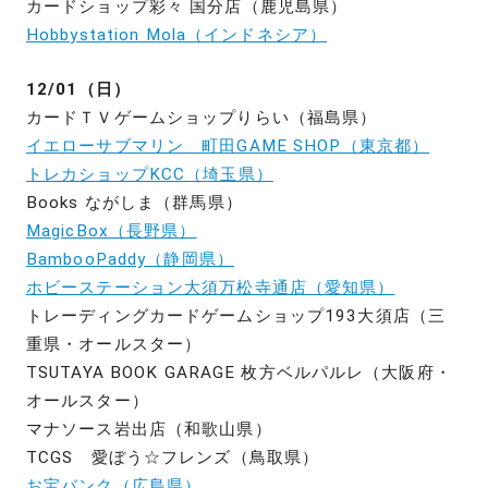
カードショップ彩々 国分店（鹿児島県）
Hobbystation Mola（インドネシア）
12/01（日）
カードＴＶゲームショップりらい（福島県）
イエローサブマリン 町田GAME SHOP（東京都）
トレカショップKCC（埼玉県）
Books ながしま（群馬県）
MagicBox（長野県）
BambooPaddy（静岡県）
ホビーステーション大須万松寺通店（愛知県）
トレーディングカードゲームショップ193大須店（三
重県・オールスター）
TSUTAYA BOOK GARAGE 枚方ベルパルレ（大阪府・
オールスター）
マナソース岩出店（和歌山県）
TCGS 愛ぼう☆フレンズ（鳥取県）
お宝バンク（広島県）