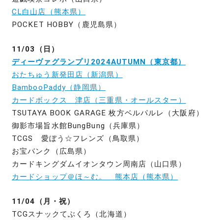
CL白山店（熊本県）
POCKET HOBBY（鹿児島県）
11/03（日）
ディーヴァグランプリ2024AUTUMN（東京都）
おたちゅう新発田店（新潟県）
BambooPaddy（静岡県）
カードボックス 津店（三重県・オールスター）
TSUTAYA BOOK GARAGE 枚方ベルパルレ（大阪府）
御影市場旨水館BungBung（兵庫県）
TCGS 愛ぼう☆フレンズ（鳥取県）
お宝バンク（広島県）
カードキングダムイオンタウン周南店（山口県）
カードショップ＠ほ～む。 熊本店（熊本県）
11/04（月・祝）
TCGスナックてぶくろ（北海道）