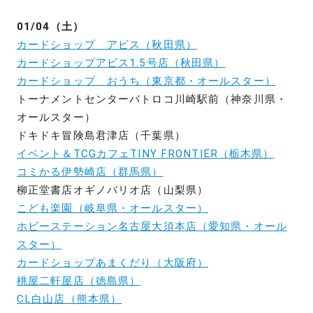
01/04（土）
カードショップ アビス（秋田県）
カードショップアビス1.5号店（秋田県）
カードショップ おうち（東京都・オールスター）
トーナメントセンターバトロコ川崎駅前（神奈川県・
オールスター）
ドキドキ冒険島君津店（千葉県）
イベント＆TCGカフェTINY FRONTIER（栃木県）
コミかる伊勢崎店（群馬県）
柳正堂書店オギノバリオ店（山梨県）
こども楽園（岐阜県・オールスター）
ホビーステーション名古屋大須本店（愛知県・オール
スター）
カードショップあまくだり（大阪府）
桃屋二軒屋店（徳島県）
CL白山店（熊本県）