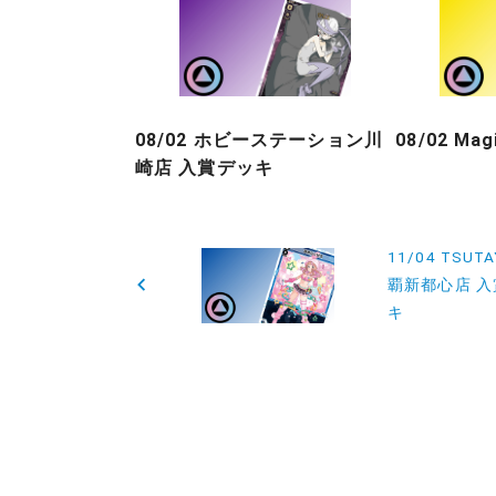
08/02 ホビーステーション川
08/02 Ma
崎店 入賞デッキ
投
11/04 TSUT
稿
覇新都心店 
キ
ナ
ビ
ゲ
ー