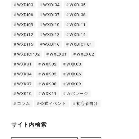
WXDi03
WXDi04
WXDi05
WXDi06
WXDi07
WXDi08
WXDi09
WXDi10
WXDi11
WXDi12
WXDi13
WXDi14
WXDi15
WXDi16
WXDiCP01
WXDiCP02
WXEX01
WXEX02
WXK01
WXK02
WXK03
WXK04
WXK05
WXK06
WXK07
WXK08
WXK09
WXK10
WXK11
カバレージ
コラム
公式イベント
初心者向け
サイト内検索