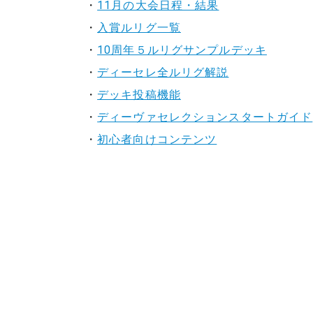
・
11月の大会日程・結果
・
入賞ルリグ一覧
・
10周年５ルリグサンプルデッキ
・
ディーセレ全ルリグ解説
・
デッキ投稿機能
・
ディーヴァセレクションスタートガイド
・
初心者向けコンテンツ