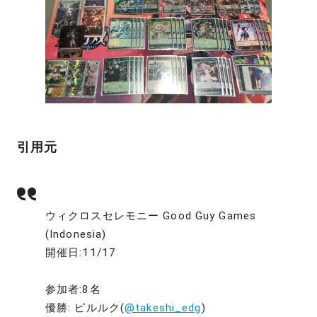
引用元
ウィクロスセレモニー Good Guy Games
(Indonesia)
開催日:11/17
参加者:8名
優勝: ピルルク(
@takeshi_edg
)