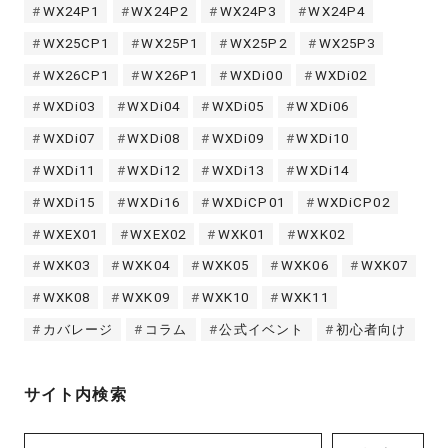
WX24P1
WX24P2
WX24P3
WX24P4
WX25CP1
WX25P1
WX25P2
WX25P3
WX26CP1
WX26P1
WXDi00
WXDi02
WXDi03
WXDi04
WXDi05
WXDi06
WXDi07
WXDi08
WXDi09
WXDi10
WXDi11
WXDi12
WXDi13
WXDi14
WXDi15
WXDi16
WXDiCP01
WXDiCP02
WXEX01
WXEX02
WXK01
WXK02
WXK03
WXK04
WXK05
WXK06
WXK07
WXK08
WXK09
WXK10
WXK11
カバレージ
コラム
公式イベント
初心者向け
サイト内検索