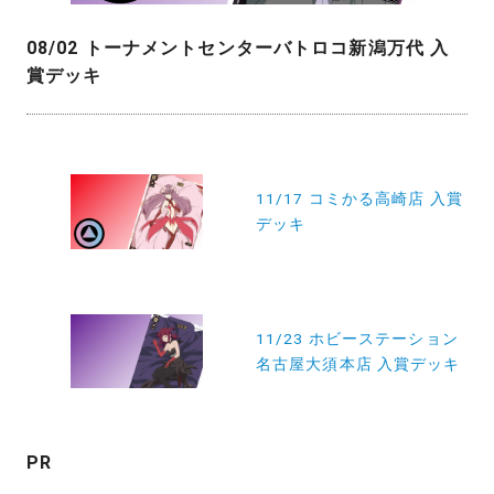
08/02 トーナメントセンターバトロコ新潟万代 入
賞デッキ
投
稿
11/17 コミかる高崎店 入賞
デッキ
ナ
ビ
ゲ
ー
11/23 ホビーステーション
名古屋大須本店 入賞デッキ
シ
ョ
ン
PR