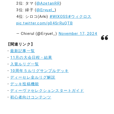
2位: タマ (
@AzetanRR
)
3位: 緑子 (
@Eryuel_
)
4位: シロコ(Arki)
#WIXOSS
#ウィクロス
pic.twitter.com/g04SrRuQTB
— Chierul (@Eryuel_)
November 17, 2024
【関連リンク】
・
最新記事一覧
・
11月の大会日程・結果
・
入賞ルリグ一覧
・
10周年５ルリグサンプルデッキ
・
ディーセレ全ルリグ解説
・
デッキ投稿機能
・
ディーヴァセレクションスタートガイド
・
初心者向けコンテンツ