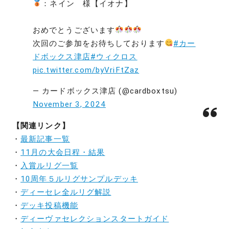
：ネイン 様【イオナ】
おめでとうございます
次回のご参加をお待ちしております
#カー
ドボックス津店
#ウィクロス
pic.twitter.com/byVriFtZaz
— カードボックス津店 (@cardboxtsu)
November 3, 2024
【関連リンク】
・
最新記事一覧
・
11月の大会日程・結果
・
入賞ルリグ一覧
・
10周年５ルリグサンプルデッキ
・
ディーセレ全ルリグ解説
・
デッキ投稿機能
・
ディーヴァセレクションスタートガイド