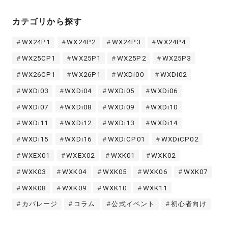
カテゴリから探す
WX24P1
WX24P2
WX24P3
WX24P4
WX25CP1
WX25P1
WX25P2
WX25P3
WX26CP1
WX26P1
WXDi00
WXDi02
WXDi03
WXDi04
WXDi05
WXDi06
WXDi07
WXDi08
WXDi09
WXDi10
WXDi11
WXDi12
WXDi13
WXDi14
WXDi15
WXDi16
WXDiCP01
WXDiCP02
WXEX01
WXEX02
WXK01
WXK02
WXK03
WXK04
WXK05
WXK06
WXK07
WXK08
WXK09
WXK10
WXK11
カバレージ
コラム
公式イベント
初心者向け