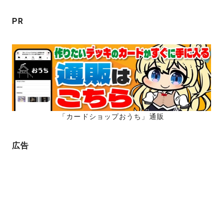
ン
PR
「カードショップおうち」通販
広告