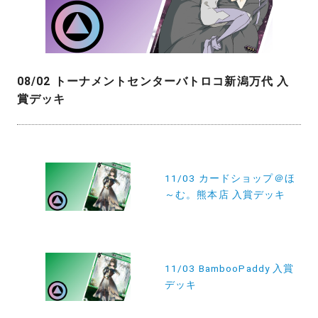
08/02 トーナメントセンターバトロコ新潟万代 入
賞デッキ
投
稿
11/03 カードショップ＠ほ
～む。熊本店 入賞デッキ
ナ
ビ
ゲ
ー
11/03 BambooPaddy 入賞
デッキ
シ
ョ