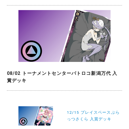
08/02 トーナメントセンターバトロコ新潟万代 入
賞デッキ
投
稿
12/15 プレイスペースぷら
っつさくら 入賞デッキ
ナ