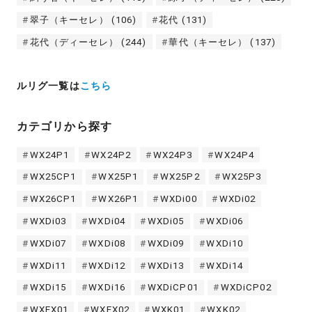
翠子（キーセレ）
(106)
花代
(131)
花代（ディーセレ）
(244)
華代（キーセレ）
(137)
ルリグ一覧は
こちら
カテゴリから探す
WX24P1
WX24P2
WX24P3
WX24P4
WX25CP1
WX25P1
WX25P2
WX25P3
WX26CP1
WX26P1
WXDi00
WXDi02
WXDi03
WXDi04
WXDi05
WXDi06
WXDi07
WXDi08
WXDi09
WXDi10
WXDi11
WXDi12
WXDi13
WXDi14
WXDi15
WXDi16
WXDiCP01
WXDiCP02
WXEX01
WXEX02
WXK01
WXK02