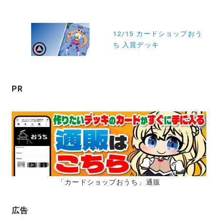
ビ
ゲ
ー
12/15 カードショップおう
ち 入賞デッキ
シ
ョ
ン
PR
「カードショップおうち」通販
広告