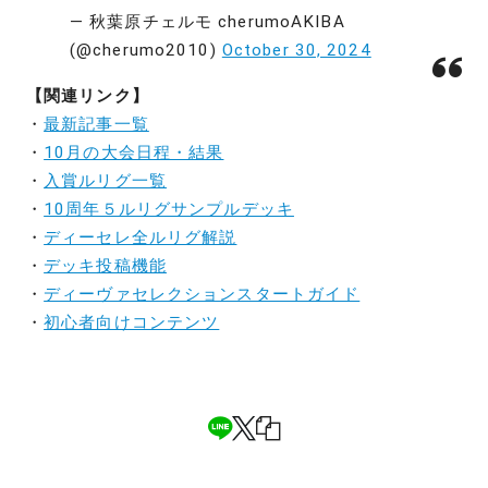
— 秋葉原チェルモ cherumoAKIBA
(@cherumo2010)
October 30, 2024
【関連リンク】
・
最新記事一覧
・
10月の大会日程・結果
・
入賞ルリグ一覧
・
10周年５ルリグサンプルデッキ
・
ディーセレ全ルリグ解説
・
デッキ投稿機能
・
ディーヴァセレクションスタートガイド
・
初心者向けコンテンツ