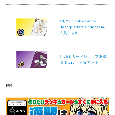
投
10/27 Hobbystation
稿
Headquarters (Indonesia)
ナ
入賞デッキ
ビ
ゲ
ー
11/01 カードショップ海賊
船-Starch- 入賞デッキ
シ
ョ
ン
PR