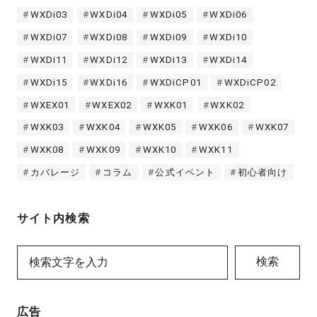
WXDi03
WXDi04
WXDi05
WXDi06
WXDi07
WXDi08
WXDi09
WXDi10
WXDi11
WXDi12
WXDi13
WXDi14
WXDi15
WXDi16
WXDiCP01
WXDiCP02
WXEX01
WXEX02
WXK01
WXK02
WXK03
WXK04
WXK05
WXK06
WXK07
WXK08
WXK09
WXK10
WXK11
カバレージ
コラム
公式イベント
初心者向け
サイト内検索
検索
広告