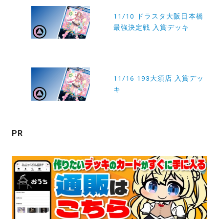
稿
11/10 ドラスタ大阪日本橋
最強決定戦 入賞デッキ
ナ
ビ
ゲ
ー
11/16 193大須店 入賞デッ
キ
シ
ョ
ン
PR