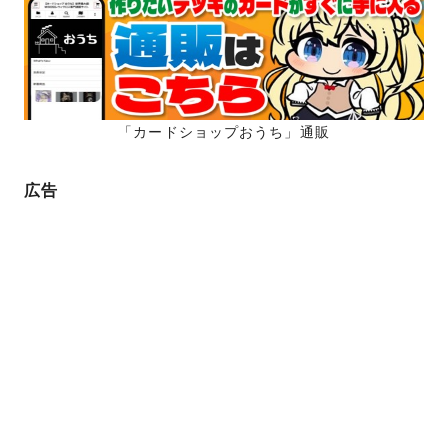
ー
ジ
ジ
送
り
「カードショップおうち」通販
広告