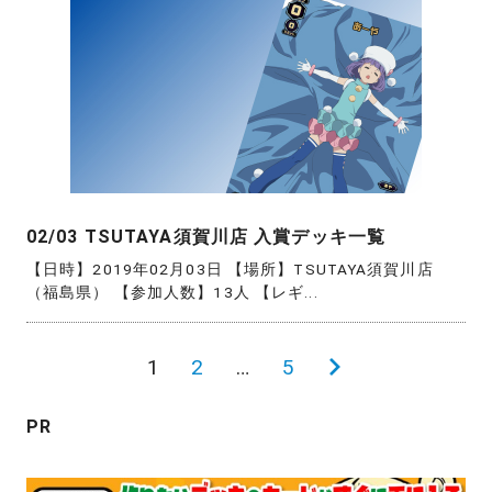
02/03 TSUTAYA須賀川店 入賞デッキ一覧
【日時】2019年02月03日 【場所】TSUTAYA須賀川店
（福島県） 【参加人数】13人 【レギ...
投
1
2
…
5
次
稿
の
PR
の
ペ
ペ
ー