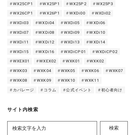
WX25CP1
WX25P1
WX25P2
WX25P3
WX26CP1
WX26P1
WXDi00
WXDi02
WXDi03
WXDi04
WXDi05
WXDi06
WXDi07
WXDi08
WXDi09
WXDi10
WXDi11
WXDi12
WXDi13
WXDi14
WXDi15
WXDi16
WXDiCP01
WXDiCP02
WXEX01
WXEX02
WXK01
WXK02
WXK03
WXK04
WXK05
WXK06
WXK07
WXK08
WXK09
WXK10
WXK11
カバレージ
コラム
公式イベント
初心者向け
サイト内検索
検索