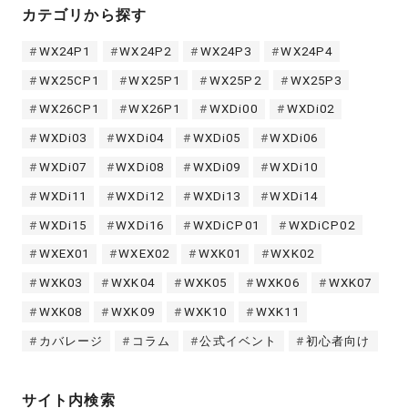
カテゴリから探す
WX24P1
WX24P2
WX24P3
WX24P4
WX25CP1
WX25P1
WX25P2
WX25P3
WX26CP1
WX26P1
WXDi00
WXDi02
WXDi03
WXDi04
WXDi05
WXDi06
WXDi07
WXDi08
WXDi09
WXDi10
WXDi11
WXDi12
WXDi13
WXDi14
WXDi15
WXDi16
WXDiCP01
WXDiCP02
WXEX01
WXEX02
WXK01
WXK02
WXK03
WXK04
WXK05
WXK06
WXK07
WXK08
WXK09
WXK10
WXK11
カバレージ
コラム
公式イベント
初心者向け
サイト内検索