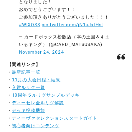
となりました！
おめでとうございます！！
ご参加頂きありがとうございました！！！
#WIXOSS
pic.twitter.com/jN1uJxIHsl
— カードボックス松阪店（本の王国＆すま
いるキング） (@CARD_MATSUSAKA)
November 24, 2024
【関連リンク】
・
最新記事一覧
・
11月の大会日程・結果
・
入賞ルリグ一覧
・
10周年５ルリグサンプルデッキ
・
ディーセレ全ルリグ解説
・
デッキ投稿機能
・
ディーヴァセレクションスタートガイド
・
初心者向けコンテンツ