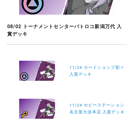
08/02 トーナメントセンターバトロコ新潟万代 入
賞デッキ
投
稿
11/24 カードショップ彩々
入賞デッキ
ナ
ビ
ゲ
ー
11/24 ホビーステーション
名古屋大須本店 入賞デッキ
シ
ョ