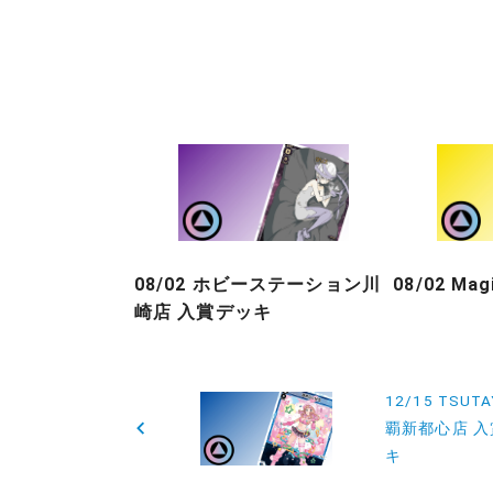
08/02 ホビーステーション川
08/02 Ma
崎店 入賞デッキ
投
12/15 TSUT
稿
覇新都心店 
キ
ナ