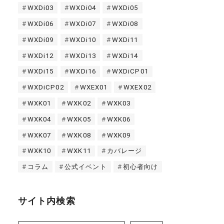
WXDi03
WXDi04
WXDi05
WXDi06
WXDi07
WXDi08
WXDi09
WXDi10
WXDi11
WXDi12
WXDi13
WXDi14
WXDi15
WXDi16
WXDiCP01
WXDiCP02
WXEX01
WXEX02
WXK01
WXK02
WXK03
WXK04
WXK05
WXK06
WXK07
WXK08
WXK09
WXK10
WXK11
カバレージ
コラム
公式イベント
初心者向け
サイト内検索