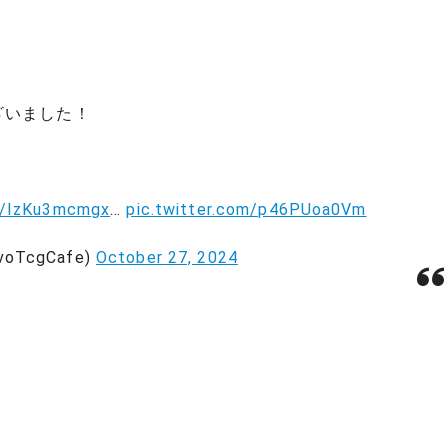
ざいました！
co/IzKu3mcmgx
…
pic.twitter.com/p46PUoa0Vm
oTcgCafe)
October 27, 2024