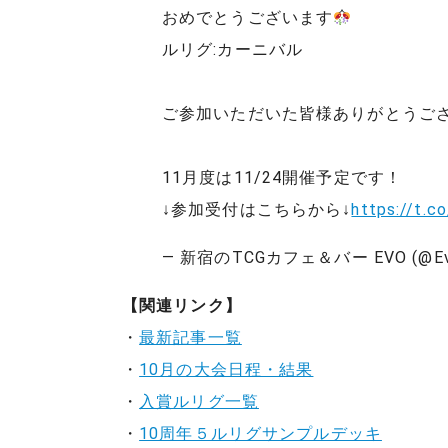
おめでとうございます
ルリグ:カーニバル
ご参加いただいた皆様ありがとうご
11月度は11/24開催予定です！
↓参加受付はこちらから↓
https://t.
— 新宿のTCGカフェ＆バー EVO (@Ev
【関連リンク】
・
最新記事一覧
・
10月の大会日程・結果
・
入賞ルリグ一覧
・
10周年５ルリグサンプルデッキ