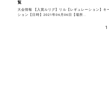
覧
大会情報 【入賞ルリグ】リル【レギュレーション】キ
ション【日時】2021年06月06日【場所...
投
1
稿
の
ペ
ー
ジ
送
り