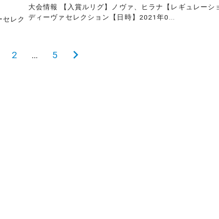
大会情報 【入賞ルリグ】ノヴァ、ヒラナ【レギュレーシ
ディーヴァセレクション【日時】2021年0...
ーセレク
2
…
5
次
の
ペ
ー
ジ