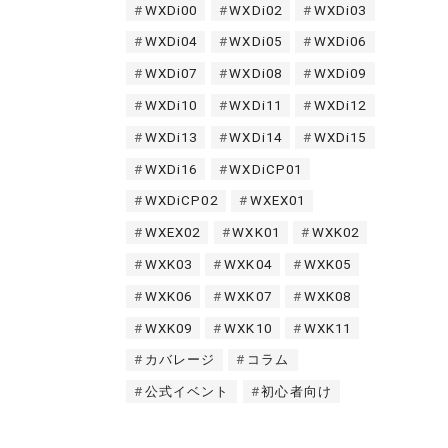
WXDi00
WXDi02
WXDi03
WXDi04
WXDi05
WXDi06
WXDi07
WXDi08
WXDi09
WXDi10
WXDi11
WXDi12
WXDi13
WXDi14
WXDi15
WXDi16
WXDiCP01
WXDiCP02
WXEX01
WXEX02
WXK01
WXK02
WXK03
WXK04
WXK05
WXK06
WXK07
WXK08
WXK09
WXK10
WXK11
カバレージ
コラム
公式イベント
初心者向け