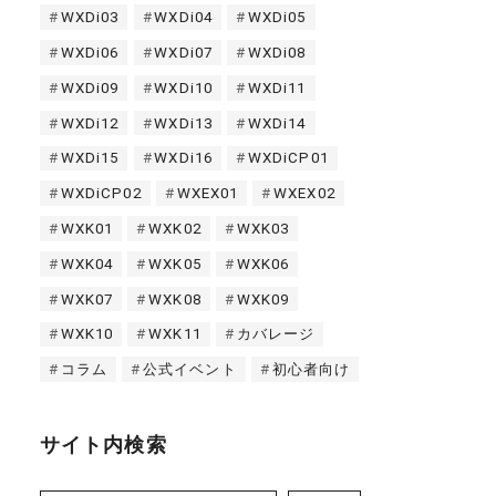
WXDi03
WXDi04
WXDi05
WXDi06
WXDi07
WXDi08
WXDi09
WXDi10
WXDi11
WXDi12
WXDi13
WXDi14
WXDi15
WXDi16
WXDiCP01
WXDiCP02
WXEX01
WXEX02
WXK01
WXK02
WXK03
WXK04
WXK05
WXK06
WXK07
WXK08
WXK09
WXK10
WXK11
カバレージ
コラム
公式イベント
初心者向け
サイト内検索