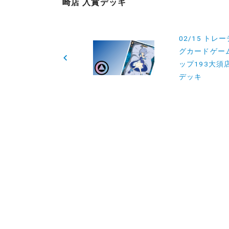
崎店 入賞デッキ
投
02/15 トレ
グカードゲー
稿
ップ193大須
ナ
デッキ
ビ
ゲ
ー
シ
ョ
ン