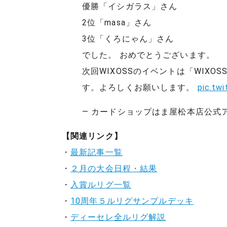
優勝「イシガラス」さん
2位「masa」さん
3位「くろにゃん」さん
でした。 おめでとうございます。
次回WIXOSSのイベントは「WIXOS
す。よろしくお願いします。
pic.tw
— カードショップはま屋松本店公式アカウ
【関連リンク】
・
最新記事一覧
・
２月の大会日程・結果
・
入賞ルリグ一覧
・
10周年５ルリグサンプルデッキ
・
ディーセレ全ルリグ解説