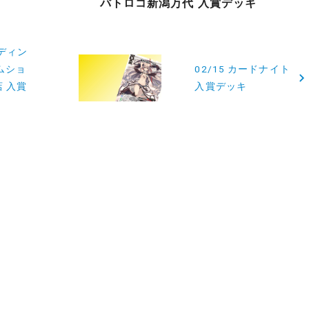
バトロコ新潟万代 入賞デッキ
ーディン
ムショ
02/15 カードナイト
店 入賞
入賞デッキ