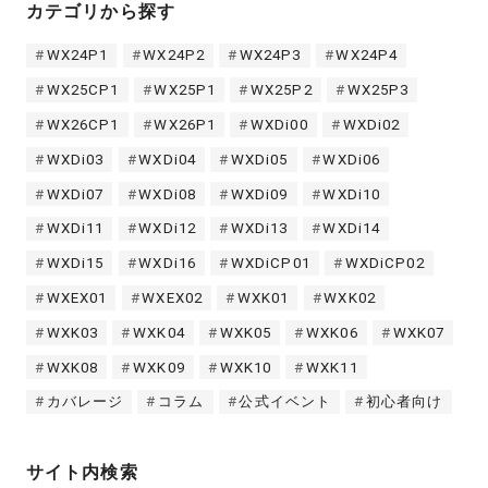
カテゴリから探す
WX24P1
WX24P2
WX24P3
WX24P4
WX25CP1
WX25P1
WX25P2
WX25P3
WX26CP1
WX26P1
WXDi00
WXDi02
WXDi03
WXDi04
WXDi05
WXDi06
WXDi07
WXDi08
WXDi09
WXDi10
WXDi11
WXDi12
WXDi13
WXDi14
WXDi15
WXDi16
WXDiCP01
WXDiCP02
WXEX01
WXEX02
WXK01
WXK02
WXK03
WXK04
WXK05
WXK06
WXK07
WXK08
WXK09
WXK10
WXK11
カバレージ
コラム
公式イベント
初心者向け
サイト内検索