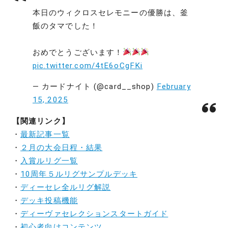
本日のウィクロスセレモニーの優勝は、釜
飯のタマでした！
おめでとうございます！
pic.twitter.com/4tE6oCgFKi
— カードナイト (@card__shop)
February
15, 2025
【関連リンク】
・
最新記事一覧
・
２月の大会日程・結果
・
入賞ルリグ一覧
・
10周年５ルリグサンプルデッキ
・
ディーセレ全ルリグ解説
・
デッキ投稿機能
・
ディーヴァセレクションスタートガイド
・
初心者向けコンテンツ