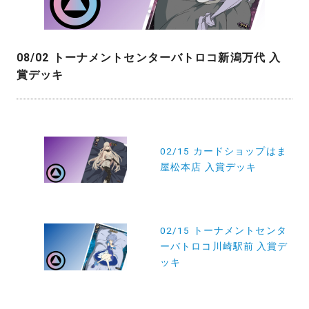
08/02 トーナメントセンターバトロコ新潟万代 入
賞デッキ
投
稿
02/15 カードショップはま
屋松本店 入賞デッキ
ナ
ビ
ゲ
02/15 トーナメントセンタ
ー
ーバトロコ川崎駅前 入賞デ
シ
ッキ
ョ
ン