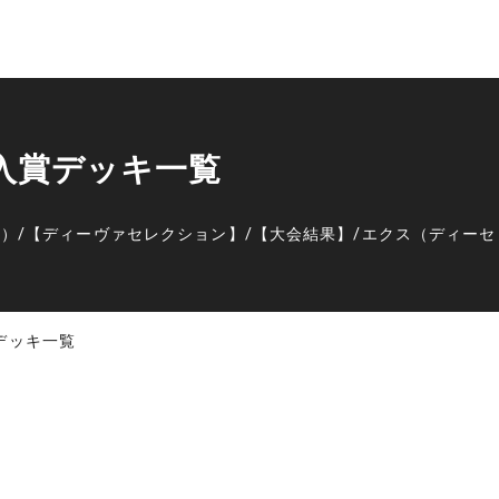
 入賞デッキ一覧
レ）
/
【ディーヴァセレクション】
/
【大会結果】
/
エクス（ディーセ
賞デッキ一覧