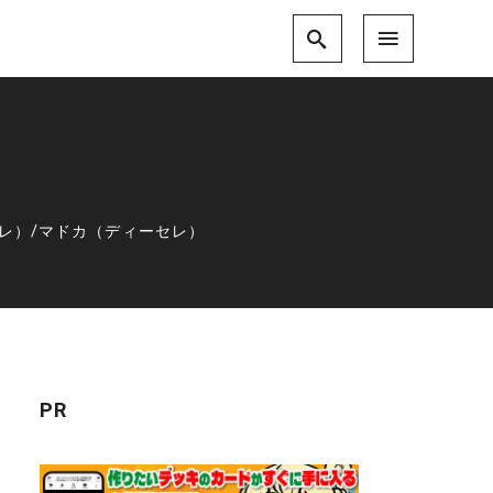
レ）
/
マドカ（ディーセレ）
PR