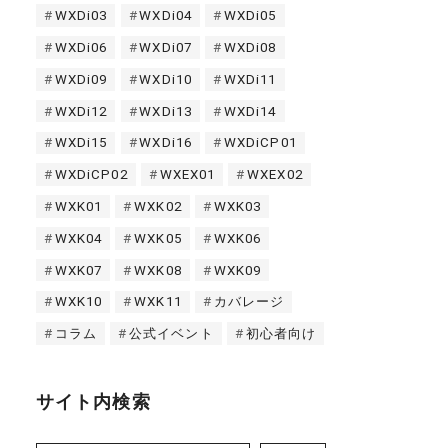
WXDi03
WXDi04
WXDi05
WXDi06
WXDi07
WXDi08
WXDi09
WXDi10
WXDi11
WXDi12
WXDi13
WXDi14
WXDi15
WXDi16
WXDiCP01
WXDiCP02
WXEX01
WXEX02
WXK01
WXK02
WXK03
WXK04
WXK05
WXK06
WXK07
WXK08
WXK09
WXK10
WXK11
カバレージ
コラム
公式イベント
初心者向け
サイト内検索