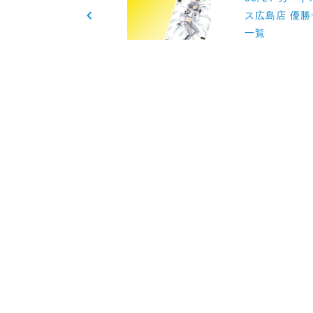
稿
ス広島店 優
一覧
ナ
ビ
ゲ
ー
シ
ョ
ン