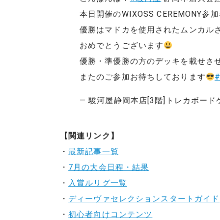
本日開催のWIXOSS CEREMONY
優勝はマドカを使用されたムンカル
おめでとうございます
優勝・準優勝の方のデッキを載せさ
またのご参加お待ちしております
— 駿河屋静岡本店[3階]トレカボードゲーム売
【関連リンク】
・
最新記事一覧
・
7月の大会日程・結果
・
入賞ルリグ一覧
・
ディーヴァセレクションスタートガイド
・
初心者向けコンテンツ