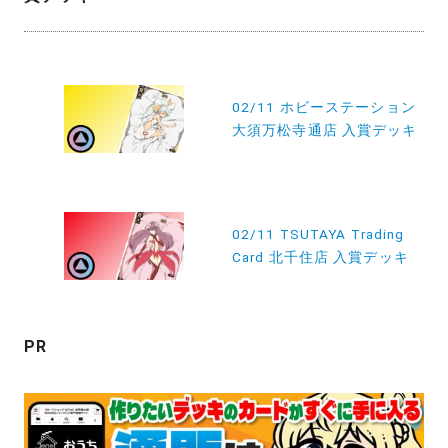
投
稿
02/11 ホビーステーション
大須万松寺通店 入賞デッキ
ナ
ビ
ゲ
ー
02/11 TSUTAYA Trading
Card 北千住店 入賞デッキ
シ
ョ
ン
PR