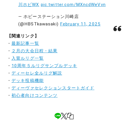
川ホビWX
pic.twitter.com/MXncdWeVvn
— ホビーステーション川崎店
(@HBSTkawasaki)
February 11, 2025
【関連リンク】
・
最新記事一覧
・
２月の大会日程・結果
・
入賞ルリグ一覧
・
10周年５ルリグサンプルデッキ
・
ディーセレ全ルリグ解説
・
デッキ投稿機能
・
ディーヴァセレクションスタートガイド
・
初心者向けコンテンツ