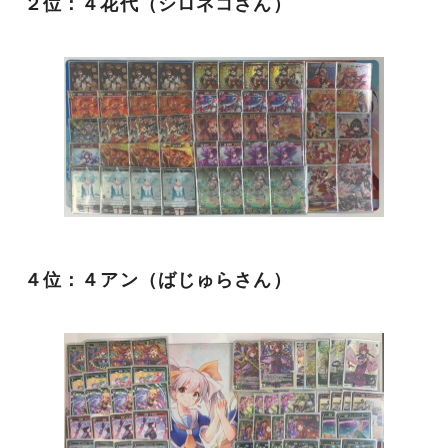
２位：４花代（シロネコさん）
４位：４アン（ばじゅらさん）