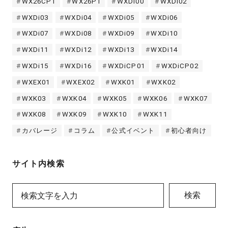
WX26CP1
WX26P1
WXDi00
WXDi02
WXDi03
WXDi04
WXDi05
WXDi06
WXDi07
WXDi08
WXDi09
WXDi10
WXDi11
WXDi12
WXDi13
WXDi14
WXDi15
WXDi16
WXDiCP01
WXDiCP02
WXEX01
WXEX02
WXK01
WXK02
WXK03
WXK04
WXK05
WXK06
WXK07
WXK08
WXK09
WXK10
WXK11
カバレージ
コラム
公式イベント
初心者向け
サイト内検索
検索