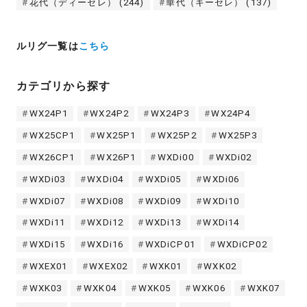
花代（ディーセレ）
(244)
華代（キーセレ）
(137)
ルリグ一覧は
こちら
カテゴリから探す
WX24P1
WX24P2
WX24P3
WX24P4
WX25CP1
WX25P1
WX25P2
WX25P3
WX26CP1
WX26P1
WXDi00
WXDi02
WXDi03
WXDi04
WXDi05
WXDi06
WXDi07
WXDi08
WXDi09
WXDi10
WXDi11
WXDi12
WXDi13
WXDi14
WXDi15
WXDi16
WXDiCP01
WXDiCP02
WXEX01
WXEX02
WXK01
WXK02
WXK03
WXK04
WXK05
WXK06
WXK07