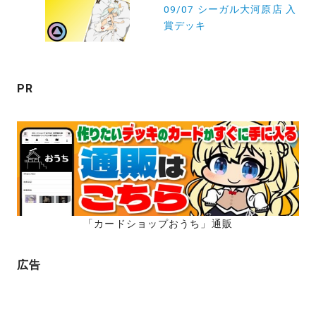
ー
09/07 シーガル大河原店 入
賞デッキ
シ
ョ
ン
PR
「カードショップおうち」通販
広告