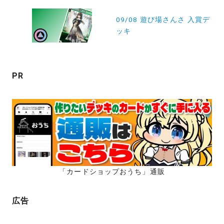
ゲ
ー
09/08 遊び場さんさ 入賞デ
ッキ
シ
ョ
ン
PR
「カードショップおうち」通販
広告