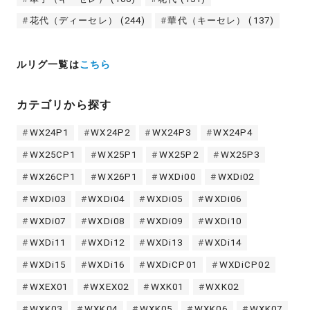
花代（ディーセレ）
(244)
華代（キーセレ）
(137)
ルリグ一覧は
こちら
カテゴリから探す
WX24P1
WX24P2
WX24P3
WX24P4
WX25CP1
WX25P1
WX25P2
WX25P3
WX26CP1
WX26P1
WXDi00
WXDi02
WXDi03
WXDi04
WXDi05
WXDi06
WXDi07
WXDi08
WXDi09
WXDi10
WXDi11
WXDi12
WXDi13
WXDi14
WXDi15
WXDi16
WXDiCP01
WXDiCP02
WXEX01
WXEX02
WXK01
WXK02
WXK03
WXK04
WXK05
WXK06
WXK07