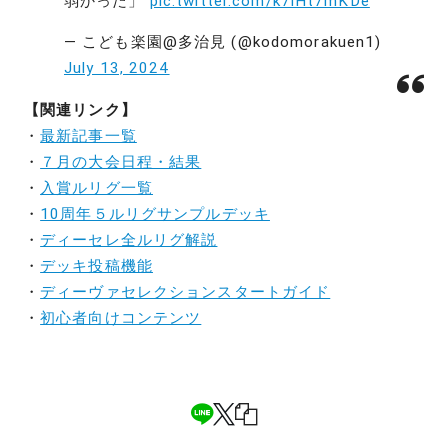
弱かった」
pic.twitter.com/k7iHt7mKDe
— こども楽園@多治見 (@kodomorakuen1)
July 13, 2024
【関連リンク】
・
最新記事一覧
・
７月の大会日程・結果
・
入賞ルリグ一覧
・
10周年５ルリグサンプルデッキ
・
ディーセレ全ルリグ解説
・
デッキ投稿機能
・
ディーヴァセレクションスタートガイド
・
初心者向けコンテンツ