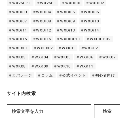
WX26CP1
WX26P1
WXDi00
WXDi02
WXDi03
WXDi04
WXDi05
WXDi06
WXDi07
WXDi08
WXDi09
WXDi10
WXDi11
WXDi12
WXDi13
WXDi14
WXDi15
WXDi16
WXDiCP01
WXDiCP02
WXEX01
WXEX02
WXK01
WXK02
WXK03
WXK04
WXK05
WXK06
WXK07
WXK08
WXK09
WXK10
WXK11
カバレージ
コラム
公式イベント
初心者向け
サイト内検索
検索