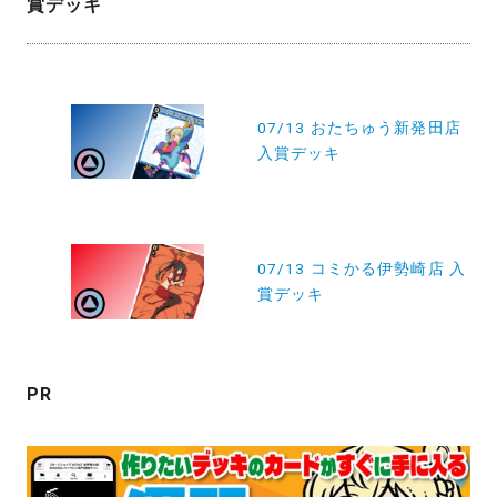
賞デッキ
投
稿
07/13 おたちゅう新発田店
入賞デッキ
ナ
ビ
ゲ
ー
07/13 コミかる伊勢崎店 入
賞デッキ
シ
ョ
ン
PR