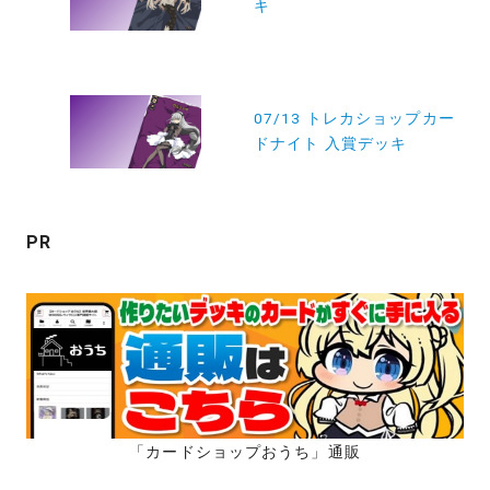
キ
ナ
ビ
ゲ
ー
07/13 トレカショップカー
ドナイト 入賞デッキ
シ
ョ
ン
PR
「カードショップおうち」通販