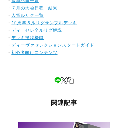
・
最新記事一覧
・
７月の大会日程・結果
・
入賞ルリグ一覧
・
10周年５ルリグサンプルデッキ
・
ディーセレ全ルリグ解説
・
デッキ投稿機能
・
ディーヴァセレクションスタートガイド
・
初心者向けコンテンツ
関連記事