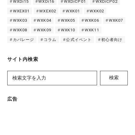
WXDi15
WXDi16
WXDiCP01
WXDiCP02
WXEX01
WXEX02
WXK01
WXK02
WXK03
WXK04
WXK05
WXK06
WXK07
WXK08
WXK09
WXK10
WXK11
カバレージ
コラム
公式イベント
初心者向け
サイト内検索
検索
広告