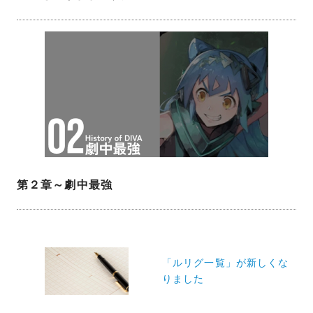
第２章～劇中最強
投
稿
「ルリグ一覧」が新しくな
りました
ナ
ビ