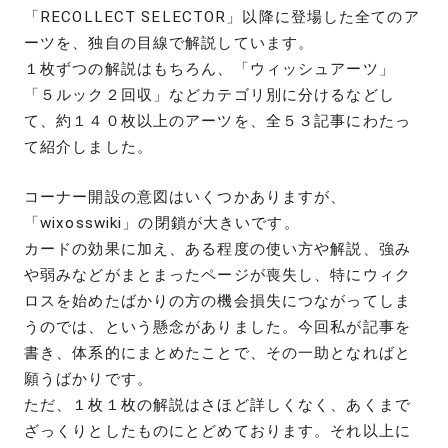
「RECOLLECT SELECTOR」以降に登場した全てのア
ーツを、独自の目線で解説しています。
１枚ずつの解説はもちろん、「ウィッシュアーツ」
「５ルック２回収」などカテゴリ別に分けるなどし
て、約１４０枚以上のアーツを、全５３記事にわたっ
て紹介しました。
コーナー開設の意図はいくつかありますが、
「wixosswiki」の閉鎖が大きいです。
カードの効果に加え、ある程度の使い方や解説、強み
や弱みなどがまとまったページが喪失し、特にウィク
ロスを始めたばかりの方の機会損失につながってしま
うのでは、という懸念がありました。今回私が記事を
書き、体系的にまとめたことで、その一助となればと
願うばかりです。
ただ、１枚１枚の解説はさほど詳しくなく、あくまで
ざっくりとしたものにとどめております。それ以上に