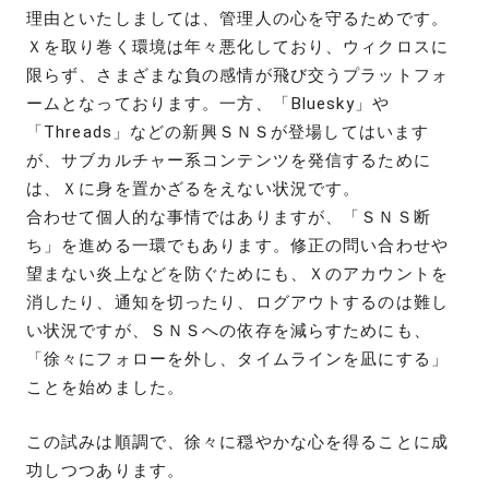
理由といたしましては、管理人の心を守るためです。
Ｘを取り巻く環境は年々悪化しており、ウィクロスに
限らず、さまざまな負の感情が飛び交うプラットフォ
ームとなっております。一方、「Bluesky」や
「Threads」などの新興ＳＮＳが登場してはいます
が、サブカルチャー系コンテンツを発信するために
は、Ｘに身を置かざるをえない状況です。
合わせて個人的な事情ではありますが、「ＳＮＳ断
ち」を進める一環でもあります。修正の問い合わせや
望まない炎上などを防ぐためにも、Ｘのアカウントを
消したり、通知を切ったり、ログアウトするのは難し
い状況ですが、ＳＮＳへの依存を減らすためにも、
「徐々にフォローを外し、タイムラインを凪にする」
ことを始めました。
この試みは順調で、徐々に穏やかな心を得ることに成
功しつつあります。