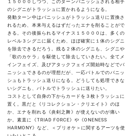
１５０００しつつ、このターンバニッシュされる相手
のシグニがトラッシュに置かれるようになる。
発動ターン中はバニッシュがトラッシュ送りに置換さ
れるため、本来与えるはずだったエナを削ることがで
きる。その後振られるマイナス１５０００は、多くの
レベル３シグニに届くため、ほぼ確実に１体のシグニ
を除去できるだろう。残る２体のシグニも、シグニや
「歌のカケラ」を駆使して除去していきたい。全てメ
インフェイズ、及びアタックフェイズ開始時などでバ
ニッシュできるのが理想だが、一応バトルでのバニッ
シュもトラッシュ送りになる。どうしても処理できな
いシグニも、バトルでトラッシュに送りたい。
コストとして自身の下からカードを３枚トラッシュに
置く。黒だと《リコレクション・クリエイト》のほ
か、エナを削れる《炎剣之舞》が使えないのが痛い
か。素直に《TRIAD FORCE》や《ONENESS
HARMONY》など、＜プリオケ＞に関するアーツを使
いたいところ。