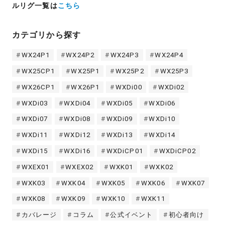
ルリグ一覧は
こちら
カテゴリから探す
WX24P1
WX24P2
WX24P3
WX24P4
WX25CP1
WX25P1
WX25P2
WX25P3
WX26CP1
WX26P1
WXDi00
WXDi02
WXDi03
WXDi04
WXDi05
WXDi06
WXDi07
WXDi08
WXDi09
WXDi10
WXDi11
WXDi12
WXDi13
WXDi14
WXDi15
WXDi16
WXDiCP01
WXDiCP02
WXEX01
WXEX02
WXK01
WXK02
WXK03
WXK04
WXK05
WXK06
WXK07
WXK08
WXK09
WXK10
WXK11
カバレージ
コラム
公式イベント
初心者向け