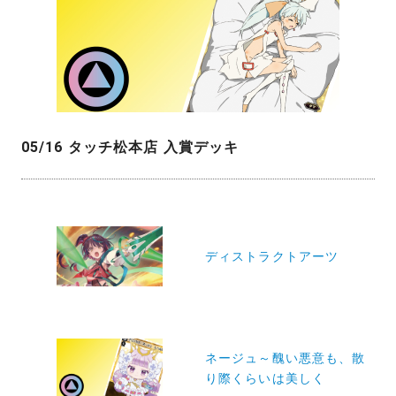
05/16 タッチ松本店 入賞デッキ
投
稿
ディストラクトアーツ
ナ
ビ
ゲ
ー
ネージュ～醜い悪意も、散
り際くらいは美しく
シ