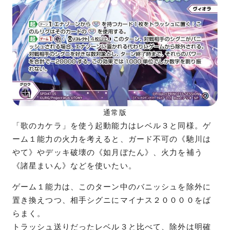
通常版
「歌のカケラ」を使う起動能力はレベル３と同様。ゲ
ーム１能力の火力を考えると、ガード不可の《馳川は
やて》やデッキ破壊の《如月ぼたん》、火力を補う
《諸星まいん》などを使いたい。
ゲーム１能力は、このターン中のバニッシュを除外に
置き換えつつ、相手シグニにマイナス２００００をば
らまく。
トラッシュ送りだったレベル３と比べて、除外は明確