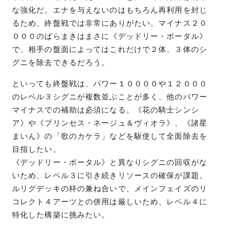
な強化だ。エナを与えないのはもちろん再利用を封じ
るため、終盤戦では非常にありがたい。マイナス２０
０００のばらまきはまさに《デッドリー・ポータル》
で、相手の盤面によってはこれだけで２体、３体のシ
グニを除去できるだろう。
といっても終盤戦は、パワー１００００や１２０００
のレベル３シグニが複数並ぶことが多く、他のパワー
マイナスでの補助は必須になる。《花の騎士シンシ
ア》や《プリンセス・ネージュ＆ヴィオラ》、《諸星
まいん》の「歌のカケラ」などを駆使して全面除去を
目指したい。
《デッドリー・ポータル》と異なりシグニの回収がな
いため、レベル３に引き続きリソースの確保が課題。
ルリグデッキの枠の兼ね合いで、メインフェイズのリ
コレクト４アーツとの併用は厳しいため、レベル４に
特化した構築に挑みたい。