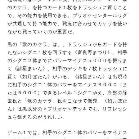
のカケラ」を持つカード１枚をトラッシュに置くこと
で、その能力を使用できる。プリオケセンタールリグ
が共通して持つ能力で、戦況に合わせてカケラを使い
ながら戦っていくのが重要だ。
黒の「歌のカケラ」は、、トラッシュからガードを持
たないシグニ１枚を回収する《富良野まつり》、相手
のシグニ２体までにパワーマイナス５０００を振りま
く《諸星まいん》、相手のデッキを７枚トラッシュに
置く《如月ぼたん》がいる。《諸星まいん》は出現時
に相手のシグニ１体のパワーをマイナス３０００（ま
たは５０００）できるレベル１シグニゆえ、序盤の除
去役と「歌のカケラ」役をこなせて優秀。《如月ぼた
ん》は黒以外の＜プリオケ＞デッキでも、リフレッシ
ュを狙えるのがうれしい。
ゲーム１では、相手のシグニ１体のパワーをマイナス