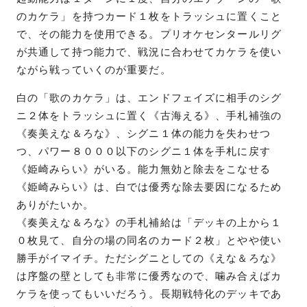
のカケラ」を持つカード１枚をトラッシュに置くこと
で、その能力を使用できる。プリオケセンタールリグ
が共通して持つ能力で、戦況に合わせてカケラを使い
ながら戦っていくのが重要だ。
白の「歌のカケラ」は、エンドフェイズに相手のシグ
ニ２体をトラッシュに置く《古海える》、手札補強の
《奏美えな＆ろな》、シグニ１体の能力を失わせつ
つ、パワー８０００以下のシグニ１体を手札に戻す
《姫崎みらい》がいる。能力無効と除去をこなせる
《姫崎みらい》は、白では優秀な除去要因になるため
ありがたいか。
《奏美えな＆ろな》の手札補給は「デッキの上から１
０枚見て、自分の場の同名のカード２枚」とやや使い
勝手がイマイチ。ただシグニとしての《えな＆ろな》
は序盤の壁としても非常に優秀なので、噛み合えばカ
ケラを使ってもいいだろう。長期戦特化のデッキであ