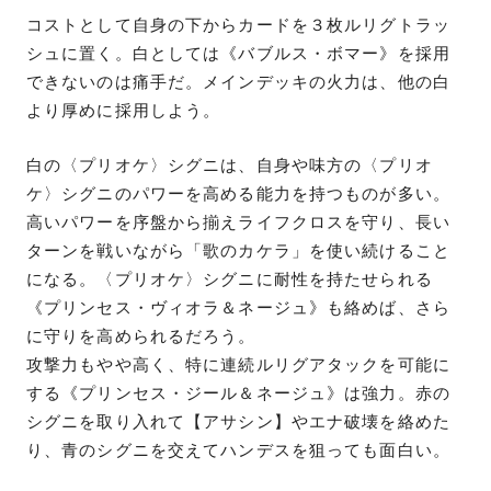
コストとして自身の下からカードを３枚ルリグトラッ
シュに置く。白としては《バブルス・ボマー》を採用
できないのは痛手だ。メインデッキの火力は、他の白
より厚めに採用しよう。
白の〈プリオケ〉シグニは、自身や味方の〈プリオ
ケ〉シグニのパワーを高める能力を持つものが多い。
高いパワーを序盤から揃えライフクロスを守り、長い
ターンを戦いながら「歌のカケラ」を使い続けること
になる。〈プリオケ〉シグニに耐性を持たせられる
《プリンセス・ヴィオラ＆ネージュ》も絡めば、さら
に守りを高められるだろう。
攻撃力もやや高く、特に連続ルリグアタックを可能に
する《プリンセス・ジール＆ネージュ》は強力。赤の
シグニを取り入れて【アサシン】やエナ破壊を絡めた
り、青のシグニを交えてハンデスを狙っても面白い。