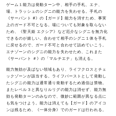
ゲーム１能力は発動ターン中、相手の手札、エナ、
場、トラッシュのシグニの能力を失わせる。手札の
《サーバント #》の【ガード】能力を消すため、事実
上のガード不可となる。場についても対象を取らない
ため、《聖天姫 エクシア》など厄介なシグニを無力化
できるのが嬉しい。合わせて相手のシグニ１体を手札
に戻せるので、ガード不可と合わせて詰めていこう。
エナゾーンのシグニの能力を失わせため、これまた
《サーバント ＃》の「マルチエナ」も消える。
能力無効が及ばない領域もあり、ライフクロスとチェ
ックゾーンが該当する。ライフバーストとして発動し
たシグニの能力は通常通り発動するため過信は禁物。
またレベル３と異なりルリグの能力は消せず、能力無
効も発動ターンのみなので、微妙に範囲が異なる点に
も気をつけよう。能力は消えても【ガード】のアイコ
ンは残るため、《一体分身》でのガードは行われる。