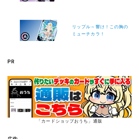
ビ
ゲ
ー
リップル～響け！この胸の
ミューチカラ！
シ
ョ
ン
PR
「カードショップおうち」通販