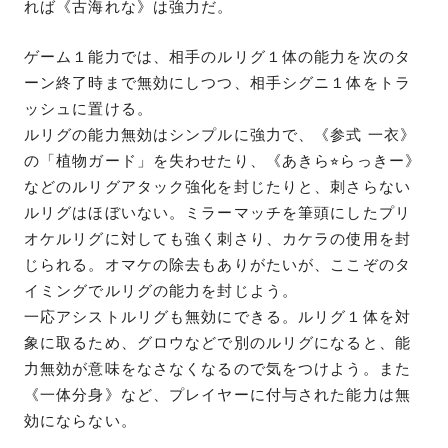
れば《古海れな》は強力だ。
ゲーム１能力では、相手のルリグ１体の能力を次のタ
ーン終了時まで無効にしつつ、相手シグニ１体をトラ
ッシュに置ける。
ルリグの能力無効はシンプルに強力で、《参式 一衣》
の「植物ガード」を失わせたり、《あきら⭐︎らっきー》
などのルリグアタック強化を封じたりと、刺さらない
ルリグはほぼいない。ミラーマッチを筆頭にしたプリ
オケルリグに対しても強く刺さり、カケラの使用を封
じられる。オマケの除去もありがたいが、ここぞのタ
イミングでルリグの能力を封じよう。
一応アシストルリグも無効にできる。ルリグ１体を対
象に取るため、グロウなどで別のルリグになると、能
力無効が意味をなさなくなるので気をつけよう。また
《一体分身》など、プレイヤーに付与された能力は無
効にならない。