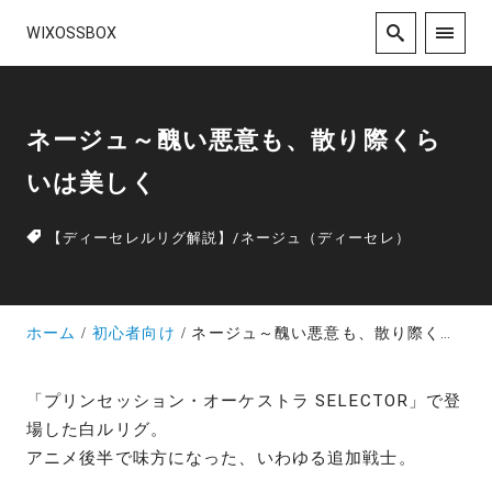
WIXOSSBOX
ネージュ～醜い悪意も、散り際くら
いは美しく
【ディーセレルリグ解説】
/
ネージュ（ディーセレ）
ホーム
初心者向け
ネージュ～醜い悪意も、散り際くらいは美しく
「プリンセッション・オーケストラ SELECTOR」で登
場した白ルリグ。
アニメ後半で味方になった、いわゆる追加戦士。