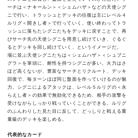
ーチは＜ナキールン＞＜シェムハザ＞などの天使シグ
ニで行い、トラッシュとデッキの往復は主にレベル４
ルリグ＜開きし者＞で行っていく。使い終わってトラ
ッシュに落ちたシグニたちをデッキに戻すことで、再
びサーチ先の天使シグニを用意し続けていき、ぐるぐ
るとデッキを回し続けていく、というイメージだ。
場に並ぶ天使シグニたちは＜シェムハザ＞＜シュブニ
グラ＞を筆頭に、耐性を持つシグニが多い。火力はさ
ほど高くないが、豊富なサーチとリクルート、デッキ
回復で、毎ターンほぼ同じ盤面を作っていけるのが魅
力。シグニによるアタックは、レベル５ルリグの＜永
らえし者＞の効果で無効化できるため、相手の攻撃を
受けながらしっかり戦っていくことができる。ルリグ
のふんわりした見た目に反して、どっしりと戦える重
量級のデッキを楽しめる。
代表的なカード