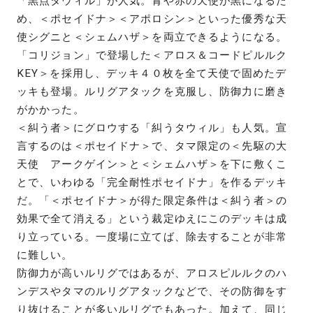
「黒点タウィル」が人気。青や赤の天使が黒になるた
め、＜ポセイドナ＞＜アポロシン＞といった優秀な天
使シグニと＜シェムハザ＞を両立できるようになる。
「コリジョン」で登場した＜アロス＆コードピルルク
KEY＞を採用し、デッキ４０枚を全て天使で固めたデ
ッキも登場。ルリグアタックを克服し、防御力に磨き
がかかった。
＜糾う者＞にグロウする「糾うタウィル」も人気。宣
言するのは＜ポセイドナ＞で、タマ限定の＜先駆の大
天使 アークゲイン＞と＜シェムハザ＞を下に敷くこ
とで、いわゆる「完全耐性ポセイドナ」を作るデッキ
だ。「＜ポセイドナ＞が得た限定条件は＜糾う者＞の
効果で全て消える」という裁定ゆえにこのデッキは成
り立っている。一度場に立てば、除去することが非常
に難しい。
防御力が高いルリグではあるが、アロスピルルクのハ
ンデスやタマのルリグアタックなどで、その防御をす
り抜けることが多いルリグでもあった。加えて、同じ