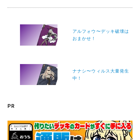
投
稿
アルフォウ〜デッキ破壊は
おまかせ！
ナ
ビ
ゲ
ー
ナナシ〜ウィルス大量発生
中！
シ
ョ
ン
PR