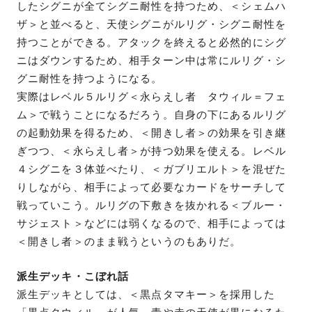
したシグニが全てシグニ耐性を持つため、＜シェムハ
ザ＞と並べると、天使シグニがルリグ・シグニ耐性を
持つことができる。アタックを終えると必然的にシグ
ニはダウンするため、相手ターン中は常にルリグ・シ
グニ耐性を持つようになる。
実際はレベル５ルリグ＜永らえし者 タウィル＝フェ
ム＞で戦うことになるだろう。自身の下にあるルリグ
の起動効果を得るため、＜開きし者＞の効果を引き継
ぎつつ、＜永らえし者＞が持つ効果を使える。レベル
４シグニを３体並べたり、＜ガブリエルト＞を混ぜた
りしながら、相手によって必要なカードをサーチして
戦っていこう。ルリグの下敷きを抜かれる＜ブルー・
サジェスト＞などには弱くなるので、相手によっては
＜開きし者＞のまま戦うというのもありだ。
派生デッキ・こぼれ話
派生デッキとしては、＜黒点タマキー＞を採用した