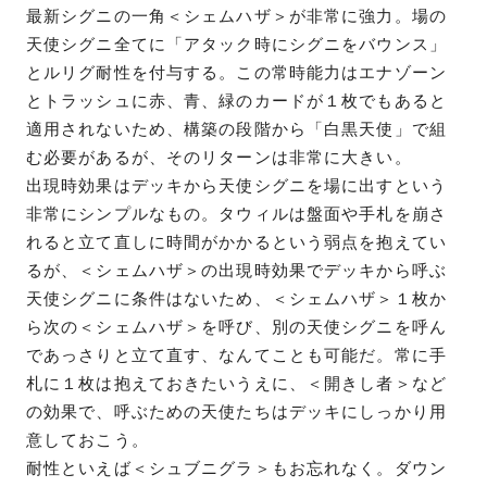
最新シグニの一角＜シェムハザ＞が非常に強力。場の
天使シグニ全てに「アタック時にシグニをバウンス」
とルリグ耐性を付与する。この常時能力はエナゾーン
とトラッシュに赤、青、緑のカードが１枚でもあると
適用されないため、構築の段階から「白黒天使」で組
む必要があるが、そのリターンは非常に大きい。
出現時効果はデッキから天使シグニを場に出すという
非常にシンプルなもの。タウィルは盤面や手札を崩さ
れると立て直しに時間がかかるという弱点を抱えてい
るが、＜シェムハザ＞の出現時効果でデッキから呼ぶ
天使シグニに条件はないため、＜シェムハザ＞１枚か
ら次の＜シェムハザ＞を呼び、別の天使シグニを呼ん
であっさりと立て直す、なんてことも可能だ。常に手
札に１枚は抱えておきたいうえに、＜開きし者＞など
の効果で、呼ぶための天使たちはデッキにしっかり用
意しておこう。
耐性といえば＜シュブニグラ＞もお忘れなく。ダウン