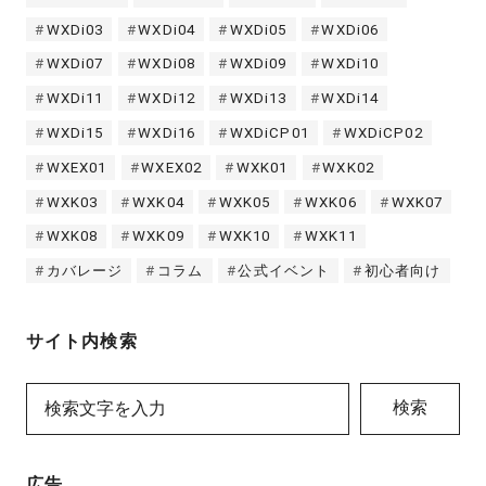
WXDi03
WXDi04
WXDi05
WXDi06
WXDi07
WXDi08
WXDi09
WXDi10
WXDi11
WXDi12
WXDi13
WXDi14
WXDi15
WXDi16
WXDiCP01
WXDiCP02
WXEX01
WXEX02
WXK01
WXK02
WXK03
WXK04
WXK05
WXK06
WXK07
WXK08
WXK09
WXK10
WXK11
カバレージ
コラム
公式イベント
初心者向け
サイト内検索
検索
広告