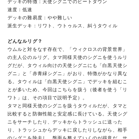
デッキの特徴：天使シグニでのビートダウン
速度：低速
デッキの難易度：やや難しい
派生デッキ：リワト、ウトゥルス、糾うタウィル
どんなルリグ？
ウムルと対をなす存在で、「ウィクロスの背景世界」
の主人公のルリグ。タマ同様天使のシグニを使うルリ
グだが、タウィル向けの天使シグニにも「白黒天使シ
グニ」と「赤青緑シグニ」がおり、特徴がかなり異な
る。タウィルは「白黒天使シグニ」でデッキを組むこ
とが多いため、今回はこちらを扱う（後者を使う「リ
ワト」は、その項目で説明予定）。
タマと同様天使のシグニを扱うタウィルだが、タマと
比較すると防御性能と安定感に長けている。天使シグ
ニをサーチしたり、デッキからトラッシュに送った
り、トラッシュからデッキに戻したりしながら、相手
のシグニを除去し、盤面を整えていくのが得意だ。サ