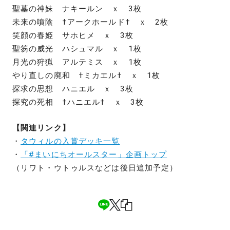
聖墓の神妹 ナキールン ｘ 3枚
未来の噴陰 †アークホールド† ｘ 2枚
笑顔の春姫 サホヒメ ｘ 3枚
聖笏の威光 ハシュマル ｘ 1枚
月光の狩猟 アルテミス ｘ 1枚
やり直しの廃和 †ミカエル† ｘ 1枚
探求の思想 ハニエル ｘ 3枚
探究の死相 †ハニエル† ｘ 3枚
【関連リンク】
・
タウィルの入賞デッキ一覧
・
「#まいにちオールスター」企画トップ
（リワト・ウトゥルスなどは後日追加予定）