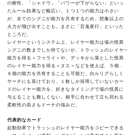
の耐性、「シャドウ」「パワーが下がらない」といっ
たルール効果など幅広い。１つ１つの能力は小さい
が、全てのシグニが能力を共有するため、想像以上の
火力が飛び出すことも。まさに「百鬼夜行」といった
ところだ。
レイヤーというシステム上、レイヤー能力は場の怪異
シグニの数までしか持てないが、トラッシュのレイヤ—
能力を得る＜フゥライ＞や、デッキから落とした怪異
のレイヤー能力を得る＜ヌエ＞などを使えば、５個、
６個の能力を共有することも可能だ。白ルリグらしく
サーチにも長けており、１枚しか採用していないカー
ドのレイヤー能力を、好きなタイミングで場の怪異に
与えることも難しくない。相手に合わせて立ち回れる
柔軟性の高さもドーナの強みだ。
代表的なカード
起動効果でトラッシュのレイヤー能力をコピーできる