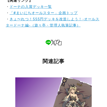
【関連リンク】
・
ドーナの入賞デッキ一覧
・
「#まいにちオールスター」企画トップ
・
きょ〜れつ！555円デッキを改造しよう！-オールス
タードーナ編-（遊々亭・管理人執筆記事）
関連記事