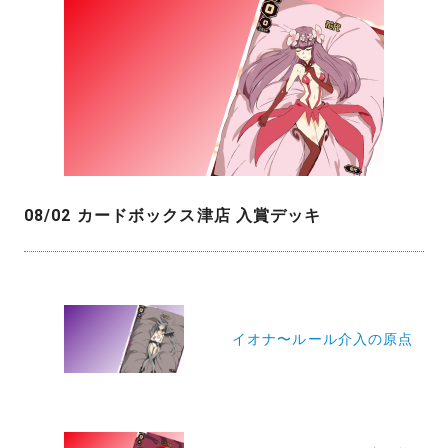
08/02 カードボックス津店 入賞デッキ
投
稿
イオナ〜ルール介入の原点
ナ
ビ
ゲ