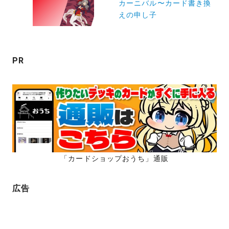
ー
カーニバル〜カード書き換
えの申し子
シ
ョ
ン
PR
「カードショップおうち」通販
広告