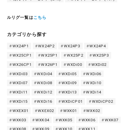
ルリグ一覧は
こちら
カテゴリから探す
WX24P1
WX24P2
WX24P3
WX24P4
WX25CP1
WX25P1
WX25P2
WX25P3
WX26CP1
WX26P1
WXDi00
WXDi02
WXDi03
WXDi04
WXDi05
WXDi06
WXDi07
WXDi08
WXDi09
WXDi10
WXDi11
WXDi12
WXDi13
WXDi14
WXDi15
WXDi16
WXDiCP01
WXDiCP02
WXEX01
WXEX02
WXK01
WXK02
WXK03
WXK04
WXK05
WXK06
WXK07
WXK08
WXK09
WXK10
WXK11