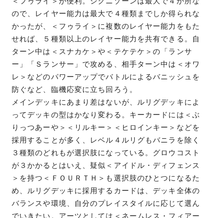
＜フゥライ＞が便利。シグニゾーンは最大で４か所な
ので、レイヤー能力は最大で４種類までしか得られな
かったが、＜フゥライ＞に複数のレイヤー能力をもた
せれば、５種類以上のレイヤー能力を共有できる。自
ターン中は＜スナカケ＞や＜テケテケ＞の「ランサ
ー」「Ｓランサー」で攻める、相手ターン中は＜オワ
レ＞などのパワーアップでバトルによるバニッシュを
防ぐなど、臨機応変に立ち回ろう。
メインデッキにあまり差はないが、ルリグデッキによ
ってデッキの型はかなり変わる。キーカードには＜ぶ
りっつあーや＞＜リルキー＞＜ヒロインキー＞などを
採用することが多く、レベル４ルリグもバニラを除く
３種類のどれもが選択肢になっている。グロウコスト
が３かかるとはいえ、疑似＜アイドル・ディフェンス
＞を持つ＜ＦＯＵＲＴＨ＞も選択肢のひとつになるた
め、ルリグデッキに採用するカードは、デッキ全体の
バランスや環境、自分のプレイスタイルに応じて選ん
でいきたい。アーツとしては＜ネームレス・フィアー