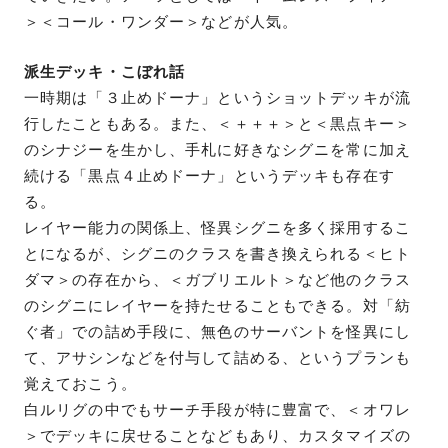
＞＜コール・ワンダー＞などが人気。
派生デッキ・こぼれ話
一時期は「３止めドーナ」というショットデッキが流
行したこともある。また、＜＋＋＋＞と＜黒点キー＞
のシナジーを生かし、手札に好きなシグニを常に加え
続ける「黒点４止めドーナ」というデッキも存在す
る。
レイヤー能力の関係上、怪異シグニを多く採用するこ
とになるが、シグニのクラスを書き換えられる＜ヒト
ダマ＞の存在から、＜ガブリエルト＞など他のクラス
のシグニにレイヤーを持たせることもできる。対「紡
ぐ者」での詰め手段に、無色のサーバントを怪異にし
て、アサシンなどを付与して詰める、というプランも
覚えておこう。
白ルリグの中でもサーチ手段が特に豊富で、＜オワレ
＞でデッキに戻せることなどもあり、カスタマイズの