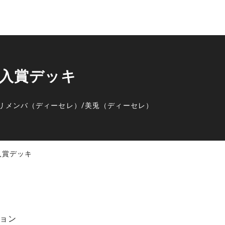
店 入賞デッキ
リメンバ（ディーセレ）
/
美兎（ディーセレ）
 入賞デッキ
ョン