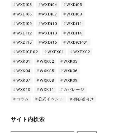
WXDi03
WXDi04
WXDi05
WXDi06
WXDi07
WXDi08
WXDi09
WXDi10
WXDi11
WXDi12
WXDi13
WXDi14
WXDi15
WXDi16
WXDiCP01
WXDiCP02
WXEX01
WXEX02
WXK01
WXK02
WXK03
WXK04
WXK05
WXK06
WXK07
WXK08
WXK09
WXK10
WXK11
カバレージ
コラム
公式イベント
初心者向け
サイト内検索