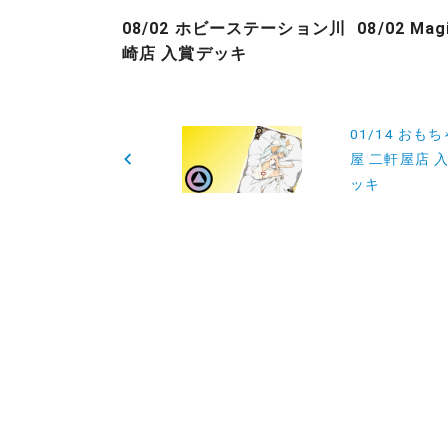
08/02 ホビーステーション川
08/02 Ma
崎店 入賞デッキ
投
01/14 おも
稿
屋 二軒屋店 
ッキ
ナ
ビ
ゲ
ー
シ
ョ
ン