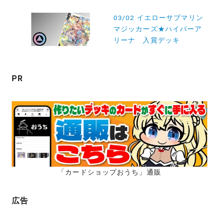
ゲ
03/02 イエローサブマリン
ー
マジッカーズ★ハイパーア
シ
リーナ 入賞デッキ
ョ
ン
PR
「カードショップおうち」通販
広告