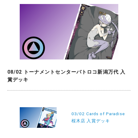
08/02 トーナメントセンターバトロコ新潟万代 入
賞デッキ
投
稿
03/02 Cards of Paradise
桜木店 入賞デッキ
ナ
ビ