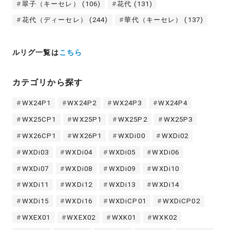
翠子（キーセレ）
(106)
花代
(131)
花代（ディーセレ）
(244)
華代（キーセレ）
(137)
ルリグ一覧は
こちら
カテゴリから探す
WX24P1
WX24P2
WX24P3
WX24P4
WX25CP1
WX25P1
WX25P2
WX25P3
WX26CP1
WX26P1
WXDi00
WXDi02
WXDi03
WXDi04
WXDi05
WXDi06
WXDi07
WXDi08
WXDi09
WXDi10
WXDi11
WXDi12
WXDi13
WXDi14
WXDi15
WXDi16
WXDiCP01
WXDiCP02
WXEX01
WXEX02
WXK01
WXK02