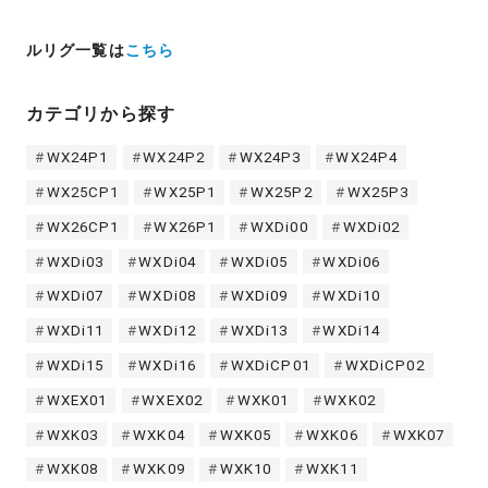
ルリグ一覧は
こちら
カテゴリから探す
WX24P1
WX24P2
WX24P3
WX24P4
WX25CP1
WX25P1
WX25P2
WX25P3
WX26CP1
WX26P1
WXDi00
WXDi02
WXDi03
WXDi04
WXDi05
WXDi06
WXDi07
WXDi08
WXDi09
WXDi10
WXDi11
WXDi12
WXDi13
WXDi14
WXDi15
WXDi16
WXDiCP01
WXDiCP02
WXEX01
WXEX02
WXK01
WXK02
WXK03
WXK04
WXK05
WXK06
WXK07
WXK08
WXK09
WXK10
WXK11