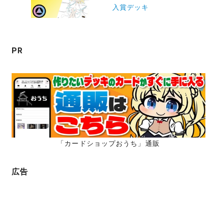
入賞デッキ
シ
ョ
ン
PR
「カードショップおうち」通販
広告