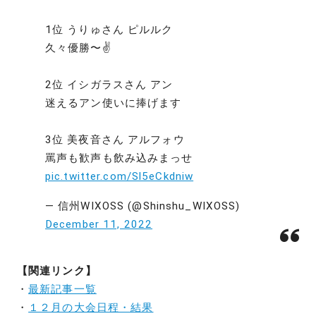
1位 うりゅさん ピルルク
久々優勝〜✌️
2位 イシガラスさん アン
迷えるアン使いに捧げます
3位 美夜音さん アルフォウ
罵声も歓声も飲み込みまっせ
pic.twitter.com/Sl5eCkdniw
— 信州WIXOSS (@Shinshu_WIXOSS)
December 11, 2022
【関連リンク】
・
最新記事一覧
・
１２月の大会日程・結果