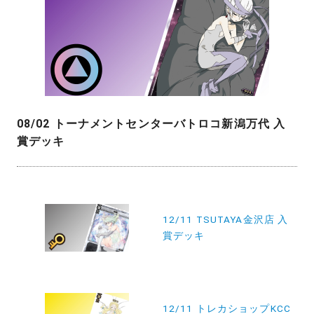
08/02 トーナメントセンターバトロコ新潟万代 入
賞デッキ
投
稿
12/11 TSUTAYA金沢店 入
賞デッキ
ナ
ビ
ゲ
ー
12/11 トレカショップKCC