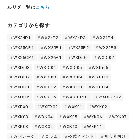
ルリグ一覧は
こちら
カテゴリから探す
WX24P1
WX24P2
WX24P3
WX24P4
WX25CP1
WX25P1
WX25P2
WX25P3
WX26CP1
WX26P1
WXDi00
WXDi02
WXDi03
WXDi04
WXDi05
WXDi06
WXDi07
WXDi08
WXDi09
WXDi10
WXDi11
WXDi12
WXDi13
WXDi14
WXDi15
WXDi16
WXDiCP01
WXDiCP02
WXEX01
WXEX02
WXK01
WXK02
WXK03
WXK04
WXK05
WXK06
WXK07
WXK08
WXK09
WXK10
WXK11
カバレージ
コラム
公式イベント
初心者向け