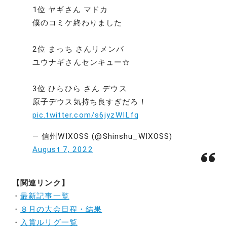
1位 ヤギさん マドカ
僕のコミケ終わりました
2位 まっち さんリメンバ
ユウナギさんセンキュー☆
3位 ひらひら さん デウス
原子デウス気持ち良すぎだろ！
pic.twitter.com/s6jyzWILfq
— 信州WIXOSS (@Shinshu_WIXOSS)
August 7, 2022
【関連リンク】
・
最新記事一覧
・
８月の大会日程・結果
・
入賞ルリグ一覧