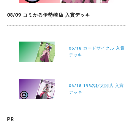
08/09 コミかる伊勢崎店 入賞デッキ
投
稿
06/18 カードサイクル 入賞
デッキ
ナ
ビ
ゲ
ー
06/18 193名駅太閤店 入賞
デッキ
シ
ョ
ン
PR