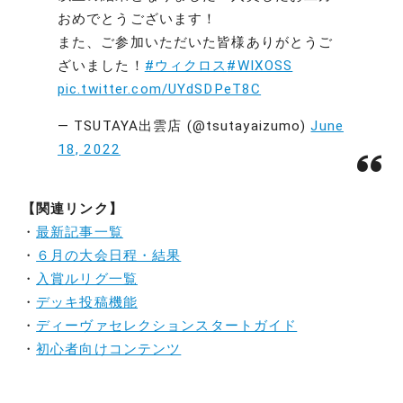
おめでとうございます！
また、ご参加いただいた皆様ありがとうご
ざいました！
#ウィクロス
#WIXOSS
pic.twitter.com/UYdSDPeT8C
— TSUTAYA出雲店 (@tsutayaizumo)
June
18, 2022
【関連リンク】
・
最新記事一覧
・
６月の大会日程・結果
・
入賞ルリグ一覧
・
デッキ投稿機能
・
ディーヴァセレクションスタートガイド
・
初心者向けコンテンツ