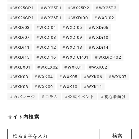
WX25CP1
WX25P1
WX25P2
WX25P3
WX26CP1
WX26P1
WXDi00
WXDi02
WXDi03
WXDi04
WXDi05
WXDi06
WXDi07
WXDi08
WXDi09
WXDi10
WXDi11
WXDi12
WXDi13
WXDi14
WXDi15
WXDi16
WXDiCP01
WXDiCP02
WXEX01
WXEX02
WXK01
WXK02
WXK03
WXK04
WXK05
WXK06
WXK07
WXK08
WXK09
WXK10
WXK11
カバレージ
コラム
公式イベント
初心者向け
サイト内検索
検索